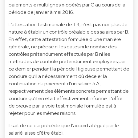
paiements « multilignes » opérés par C au cours de la
période de janvier à mai 2016.
L’attestation testimoniale de T4, n’est pas non plus de
nature à établir un contrôle préalable des salaires par B.
En effet, cette attestation formulée d’une manière
générale, ne précise ni les dates ni le nombre des
contrôles prétendument effectués par B ni les
méthodes de contrôle prétendument employées par
ce dernier pendant la période litigieuse permettant de
conclure qu’il a nécessairement dû déceler la
continuation du paiement d’un salaire à A,
respectivement des éléments concrets permettant de
conclure qu’il en était effectivement informé. L’offre
de preuve par la voie testimoniale formulée est à
rejeter pour les mêmes raisons.
Il suit de ce qui précède que l’accord allégué par le
salarié laisse d’être établi.