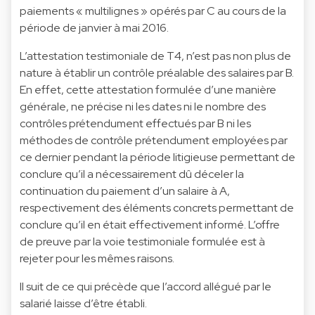
paiements « multilignes » opérés par C au cours de la
période de janvier à mai 2016.
L’attestation testimoniale de T4, n’est pas non plus de
nature à établir un contrôle préalable des salaires par B.
En effet, cette attestation formulée d’une manière
générale, ne précise ni les dates ni le nombre des
contrôles prétendument effectués par B ni les
méthodes de contrôle prétendument employées par
ce dernier pendant la période litigieuse permettant de
conclure qu’il a nécessairement dû déceler la
continuation du paiement d’un salaire à A,
respectivement des éléments concrets permettant de
conclure qu’il en était effectivement informé. L’offre
de preuve par la voie testimoniale formulée est à
rejeter pour les mêmes raisons.
Il suit de ce qui précède que l’accord allégué par le
salarié laisse d’être établi.