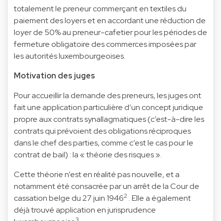
totalement le preneur commerçant en textiles du
paiement des loyers et en accordant une réduction de
loyer de 50% au preneur-cafetier pour les périodes de
fermeture obligatoire des commerces imposées par
les autorités luxembourgeoises.
Motivation des juges
Pour accueillir la demande des preneurs, les juges ont
fait une application particulière d’un concept juridique
propre aux contrats synallagmatiques (c’est-à-dire les
contrats qui prévoient des obligations réciproques
dans le chef des parties, comme c’est le cas pour le
contrat de bail) : la « théorie des risques ».
Cette théorie n’est en réalité pas nouvelle, et a
notamment été consacrée par un arrêt de la Cour de
2
cassation belge du 27 juin 1946
. Elle a également
déjà trouvé application en jurisprudence
3