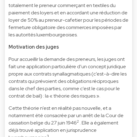
totalement le preneur commerçant en textiles du
paiement des loyers et en accordant une réduction de
loyer de 50% au preneur-cafetier pour les périodes de
fermeture obligatoire des commerces imposées par
les autorités luxembourgeoises.
Motivation des juges
Pour accueillir la demande des preneurs, les juges ont
fait une application particulière d’un concept juridique
propre aux contrats synallagmatiques (c’est-à-dire les
contrats qui prévoient des obligations réciproques
dans le chef des parties, comme c’est le cas pour le
contrat de bail) : la « théorie des risques ».
Cette théorie n’est en réalité pas nouvelle, et a
notamment été consacrée par un arrêt de la Cour de
2
cassation belge du 27 juin 1946
. Elle a également
déjà trouvé application en jurisprudence
3