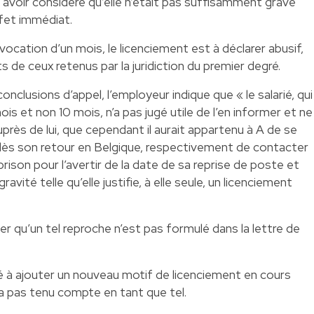
avoir considéré qu’elle n’était pas suffisamment grave
ffet immédiat.
vocation d’un mois, le licenciement est à déclarer abusif,
 de ceux retenus par la juridiction du premier degré.
clusions d’appel, l’employeur indique que « le salarié, qui
s et non 10 mois, n’a pas jugé utile de l’en informer et ne
rès de lui, que cependant il aurait appartenu à A de se
l dès son retour en Belgique, respectivement de contacter
ison pour l’avertir de la date de sa reprise de poste et
vité telle qu’elle justifie, à elle seule, un licenciement
 qu’un tel reproche n’est pas formulé dans la lettre de
sé à ajouter un nouveau motif de licenciement en cours
era pas tenu compte en tant que tel.