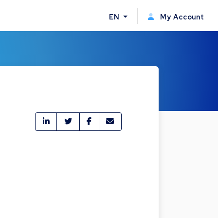
EN
My Account