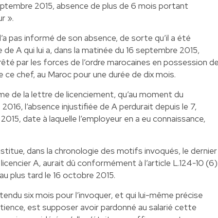
septembre 2015, absence de plus de 6 mois portant
r ».
e l’a pas informé de son absence, de sorte qu’il a été
 de A qui lui a, dans la matinée du 16 septembre 2015,
rrêté par les forces de l’ordre marocaines en possession d
 de ce chef, au Maroc pour une durée de dix mois.
me de la lettre de licenciement, qu’au moment du
2016, l’absence injustifiée de A perdurait depuis le 7,
015, date à laquelle l’employeur en a eu connaissance,
stitue, dans la chronologie des motifs invoqués, le dernier
 licencier A, aurait dû conformément à l’article L.124-10 (6)
au plus tard le 16 octobre 2015.
ttendu six mois pour l’invoquer, et qui lui-même précise
atience, est supposer avoir pardonné au salarié cette