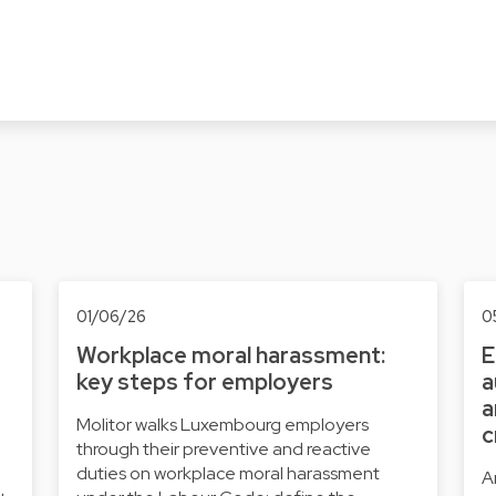
01/06/26
0
Workplace moral harassment:
E
key steps for employers
a
a
Molitor walks Luxembourg employers
c
through their preventive and reactive
duties on workplace moral harassment
A