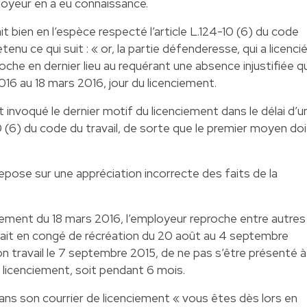
ployeur en a eu connaissance.
t bien en l’espèce respecté l’article L.124-10 (6) du code
 retenu ce qui suit : « or, la partie défenderesse, qui a licenci
oche en dernier lieu au requérant une absence injustifiée qu
6 au 18 mars 2016, jour du licenciement.
invoqué le dernier motif du licenciement dans le délai d’u
10 (6) du code du travail, de sorte que le premier moyen doi
pose sur une appréciation incorrecte des faits de la
ciement du 18 mars 2016, l’employeur reproche entre autres
i était en congé de récréation du 20 août au 4 septembre
on travail le 7 septembre 2015, de ne pas s’être présenté à
du licenciement, soit pendant 6 mois.
ans son courrier de licenciement « vous êtes dès lors en