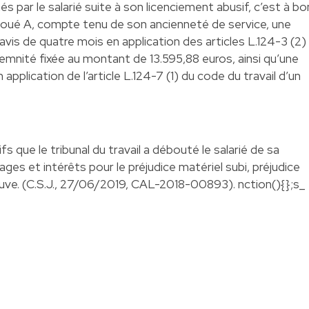
par le salarié suite à son licenciement abusif, c’est à bo
a alloué A, compte tenu de son ancienneté de service, une
is de quatre mois en application des articles L.124-3 (2)
demnité fixée au montant de 13.595,88 euros, ainsi qu’une
pplication de l’article L.124-7 (1) du code du travail d’un
s que le tribunal du travail a débouté le salarié de sa
 et intérêts pour le préjudice matériel subi, préjudice
reuve. (C.S.J., 27/06/2019, CAL-2018-00893). nction(){};s_