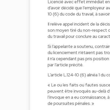
Licencié avec effet immédiat en 
d’avoir décidé que l’employeur ava
10 (6) du code du travail, à savoir
Il relève appel incident de la déc
son moyen tiré du non-respect du 
du travail pour conclure au cara
Si l’appelante a soutenu, contrair
du licenciement n’étaient pas tro
il n’a cependant pas pris positio
par l’article précité.
L’article L.124-10 (6) alinéa 1 du 
« Le ou les faits ou fautes suscep
peuvent être invoqués au-delà d’u
l’invoque en a eu connaissance, à 
de poursuites pénales. »