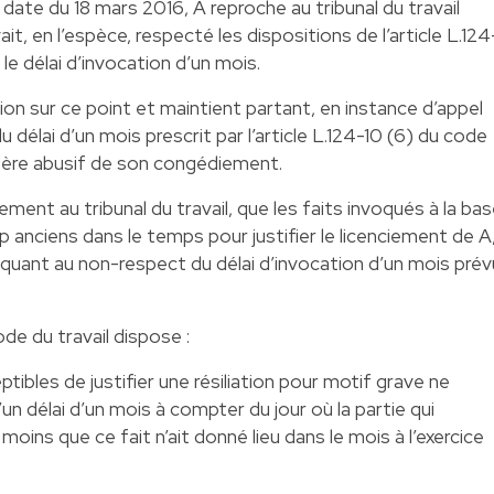
date du 18 mars 2016, A reproche au tribunal du travail
it, en l’espèce, respecté les dispositions de l’article L.124
 le délai d’invocation d’un mois.
ision sur ce point et maintient partant, en instance d’appel
délai d’un mois prescrit par l’article L.124-10 (6) du code
ctère abusif de son congédiement.
ement au tribunal du travail, que les faits invoqués à la ba
p anciens dans le temps pour justifier le licenciement de A
n quant au non-respect du délai d’invocation d’un mois prév
code du travail dispose :
tibles de justifier une résiliation pour motif grave ne
n délai d’un mois à compter du jour où la partie qui
moins que ce fait n’ait donné lieu dans le mois à l’exercice