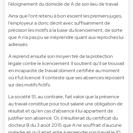
l’éloignement du domicile de A de son lieu de travail.
Ainsi que l’ont retenu à bon escient les premiers juges,
l’employeur a donc décrit avec suffisamment de
précision les motifs à la base du licenciement, de sorte
que A n’a pas pu se méprendre quant aux reproches lui
adressés.
A reprend ensuite son moyen tiré de la protection
légale contre le licenciement. Il soutient qu’il se trouvait
en incapacité de travail dûment certifiée au moment
où il fut licencié. Il conteste que ses absences reposent
sur des motifs fictifs.
La société S1, au contraire, fait valoir que la présence
au travail constitue pour tout salarié une obligation de
résultat et qu’en cas d’absence il lui appartient de
justifier son absence. Or, il résulterait du certificat du
docteur B du 3 août 2015 que A ne souffrait d’aucune
maladie et qu’il était apte à reprendre son travail le 10