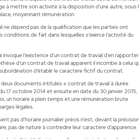
e à mettre son activité à la disposition d’une autre, sous 
e place, moyennant rémunération.
il ne dépend pas de la qualification que les parties ont
 conditions de fait dans lesquelles s’exerce l’activité du
qui invoque l’existence d’un contrat de travail d’en rapporter
thèse d’un contrat de travail apparent il incombe à celui qu
subordination d’établir le caractère fictif du contrat.
é deux documents intitulés « contrat de travail à durée
du 17 octobre 2014 et ensuite en date du 30 janvier 2015,
loi, un horaire à plein temps et une rémunération brute
arges légales.
ent pas d’horaire journalier précis n’est, devant la précisio
re, pas de nature à contredire leur caractère d’apparence.