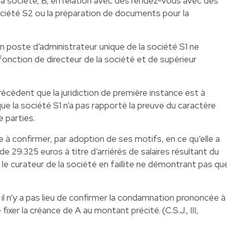
 la société, B, en relation avec des rendez-vous avec des
société S2 ou la préparation de documents pour la
n poste d’administrateur unique de la société S1 ne
 fonction de directeur de la société et de supérieur
écèdent que la juridiction de première instance est à
que la société S1 n’a pas rapporté la preuve du caractère
re parties.
re à confirmer, par adoption de ses motifs, en ce qu’elle a
e 29.325 euros à titre d’arriérés de salaires résultant du
le curateur de la société en faillite ne démontrant pas qu
S1, il n’y a pas lieu de confirmer la condamnation prononcée à
fixer la créance de A au montant précité. (C.S.J., III,