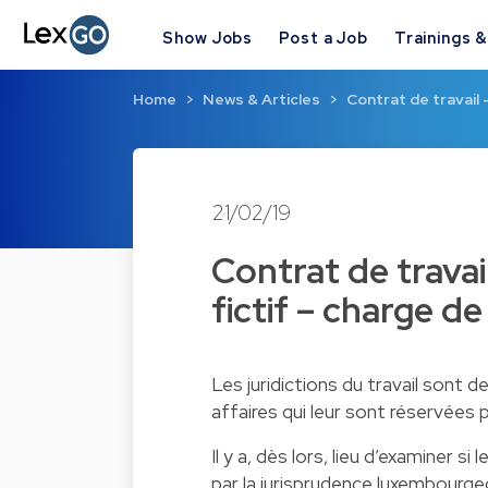
Show Jobs
Post a Job
Trainings 
Home
News & Articles
Contrat de travail 
21/02/19
Contrat de travai
fictif – charge d
Les juridictions du travail sont 
affaires qui leur sont réservées p
Il y a, dès lors, lieu d’examiner si
par la jurisprudence luxembourgeo