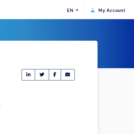
EN
My Account
s