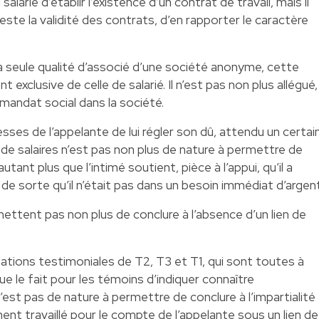
u salarié d’établir l’existence d’un contrat de travail, mais il
este la validité des contrats, d’en rapporter le caractère
a seule qualité d’associé d’une société anonyme, cette
 exclusive de celle de salarié. Il n’est pas non plus allégué,
n mandat social dans la société.
sses de l’appelante de lui régler son dû, attendu un certai
 de salaires n’est pas non plus de nature à permettre de
autant plus que l’intimé soutient, pièce à l’appui, qu’il a
e sorte qu’il n’était pas dans un besoin immédiat d’argent
ttent pas non plus de conclure à l’absence d’un lien de
stations testimoniales de T2, T3 et T1, qui sont toutes à
ue le fait pour les témoins d’indiquer connaître
st pas de nature à permettre de conclure à l’impartialité
nt travaillé pour le compte de l’appelante sous un lien de