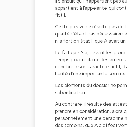
Il s’ensuit qu’il n’appartient pas a
appartient à l’appelante, qui cont
fictif.
Cette preuve ne résulte pas de l
qualité n’étant pas nécessairement
ni a fortiori établi, que A avait u
Le fait que A a, devant les prome
temps pour réclamer les arriérés
conclure à son caractère fictif, d’
hérité d’une importante somme, d
Les éléments du dossier ne perme
subordination.
Au contraire, il résulte des atte
prendre en considération, alors q
personnellement une personne n’e
des témoins, que A a effectiveme