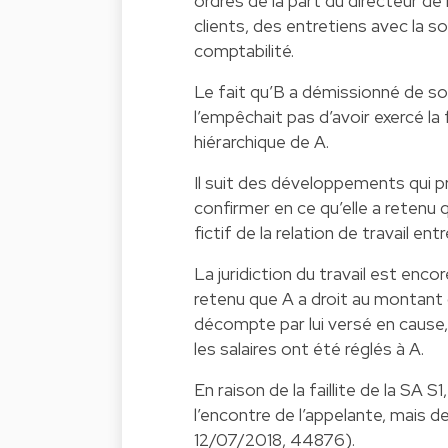
ordres de la part du directeur de
clients, des entretiens avec la 
comptabilité.
Le fait qu’B a démissionné de so
l’empêchait pas d’avoir exercé la
hiérarchique de A.
Il suit des développements qui pr
confirmer en ce qu’elle a retenu 
fictif de la relation de travail ent
La juridiction du travail est enco
retenu que A a droit au montant d
décompte par lui versé en cause, 
les salaires ont été réglés à A.
En raison de la faillite de la SA 
l’encontre de l’appelante, mais de 
12/07/2018, 44876).