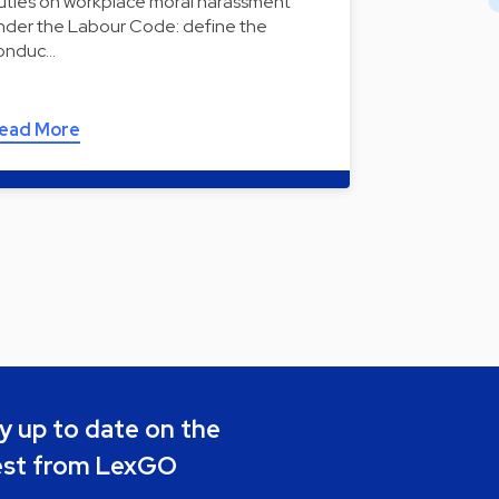
uties on workplace moral harassment
nder the Labour Code: define the
onduc…
ead More
y up to date on the
est from LexGO