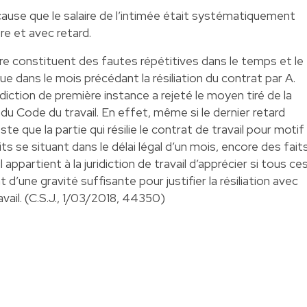
cause que le salaire de l’intimée était systématiquement
re et avec retard.
re constituent des fautes répétitives dans le temps et le
ue dans le mois précédant la résiliation du contrat par A.
ridiction de première instance a rejeté le moyen tiré de la
) du Code du travail. En effet, même si le dernier retard
este que la partie qui résilie le contrat de travail pour motif
ts se situant dans le délai légal d’un mois, encore des fait
l appartient à la juridiction de travail d’apprécier si tous ce
 d’une gravité suffisante pour justifier la résiliation avec
vail. (C.S.J., 1/03/2018, 44350)