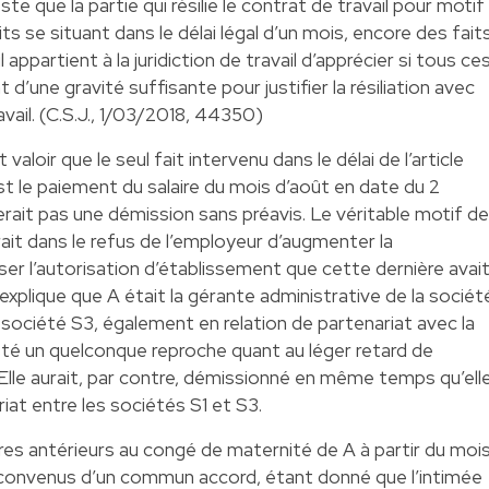
este que la partie qui résilie le contrat de travail pour motif
ts se situant dans le délai légal d’un mois, encore des fait
l appartient à la juridiction de travail d’apprécier si tous ce
 d’une gravité suffisante pour justifier la résiliation avec
vail. (C.S.J., 1/03/2018, 44350)
 valoir que le seul fait intervenu dans le délai de l’article
st le paiement du salaire du mois d’août en date du 2
erait pas une démission sans préavis. Le véritable motif de
erait dans le refus de l’employeur d’augmenter la
ser l’autorisation d’établissement que cette dernière avai
 explique que A était la gérante administrative de la sociét
sa société S3, également en relation de partenariat avec la
esté un quelconque reproche quant au léger retard de
 Elle aurait, par contre, démissionné en même temps qu’ell
riat entre les sociétés S1 et S3.
res antérieurs au congé de maternité de A à partir du moi
convenus d’un commun accord, étant donné que l’intimée