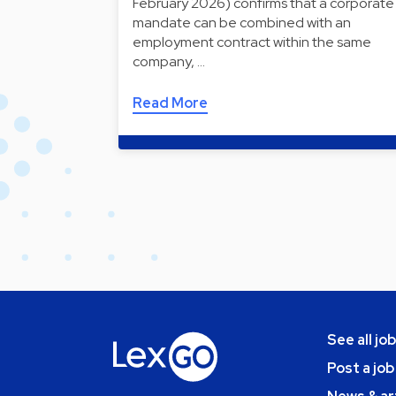
February 2026) confirms that a corporate
mandate can be combined with an
employment contract within the same
company, …
Read More
See all jo
Post a job