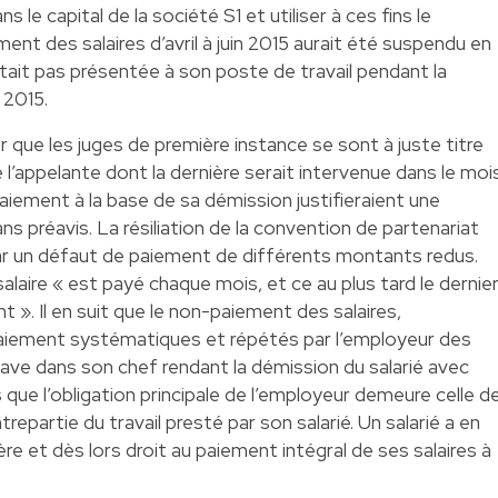
s le capital de la société S1 et utiliser à ces fins le
ent des salaires d’avril à juin 2015 aurait été suspendu en
’était pas présentée à son poste de travail pendant la
 2015.
der que les juges de première instance se sont à juste titre
 l’appelante dont la dernière serait intervenue dans le moi
aiement à la base de sa démission justifieraient une
sans préavis. La résiliation de la convention de partenariat
r un défaut de paiement de différents montants redus.
 salaire « est payé chaque mois, et ce au plus tard le dernie
t ». Il en suit que le non-paiement des salaires,
aiement systématiques et répétés par l’employeur des
rave dans son chef rendant la démission du salarié avec
s que l’obligation principale de l’employeur demeure celle d
repartie du travail presté par son salarié. Un salarié a en
ière et dès lors droit au paiement intégral de ses salaires à