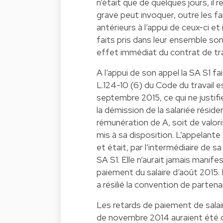
n’était que de quelques jours, il r
grave peut invoquer, outre les fai
antérieurs à l’appui de ceux-ci et i
faits pris dans leur ensemble sont
effet immédiat du contrat de tra
A l’appui de son appel la SA S1 fait
L.124-10 (6) du Code du travail e
septembre 2015, ce qui ne justifi
la démission de la salariée résid
rémunération de A, soit de valori
mis à sa disposition. L’appelante
et était, par l’intermédiaire de 
SA S1. Elle n’aurait jamais manif
paiement du salaire d’août 2015.
a résilié la convention de partena
Les retards de paiement de salai
de novembre 2014 auraient été 