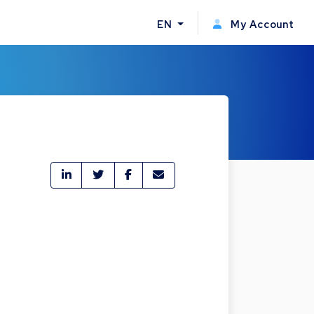
EN
My Account