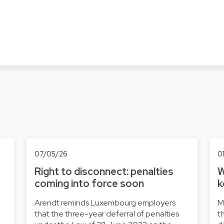
07/05/26
0
Right to disconnect: penalties
W
coming into force soon
k
Arendt reminds Luxembourg employers
M
that the three-year deferral of penalties
t