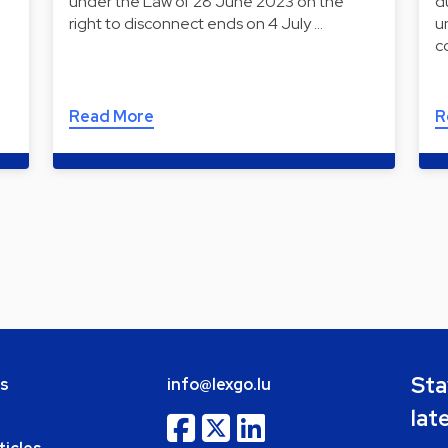
under the Law of 28 June 2023 on the
d
right to disconnect ends on 4 July …
u
c
Read More
R
Sta
bs
info@lexgo.lu
lat