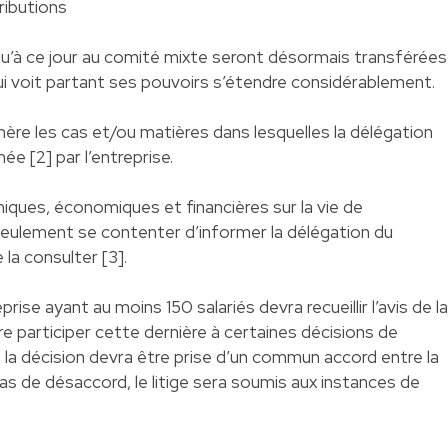
ributions
qu’à ce jour au comité mixte seront désormais transférées
ui voit partant ses pouvoirs s’étendre considérablement.
umère les cas et/ou matières dans lesquelles la délégation
e [2] par l’entreprise.
iques, économiques et financières sur la vie de
s seulement se contenter d’informer la délégation du
la consulter [3].
prise ayant au moins 150 salariés devra recueillir l’avis de l
re participer cette dernière à certaines décisions de
, la décision devra être prise d’un commun accord entre la
cas de désaccord, le litige sera soumis aux instances de