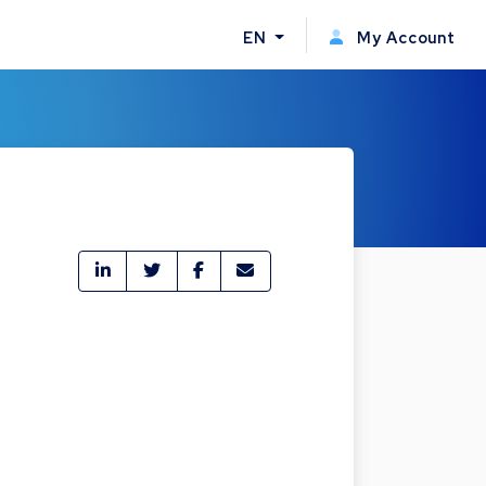
EN
My Account