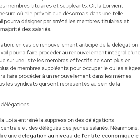
les membres titulaires et suppléants. Or, la Loi vient
 mesure où elle prévoit que désormais dans une telle
il pourra désigner par arrêté les membres titulaires et
majorité des salariés.
slation, en cas de renouvellement anticipé de la délégation
avail pourra faire procéder au renouvellement intégral d’un
ue sur une liste les membres effectifs ne sont plus en
a plus de membres suppléants pour occuper le ou les siège
lors faire procéder à un renouvellement dans les mêmes
us les syndicats qui sont représentés au sein de la
 délégations
la Loi a entrainé la suppression des délégations
on centrale et des délégués des jeunes salariés. Néanmoins,
élire une
délégation au niveau de l’entité économique e