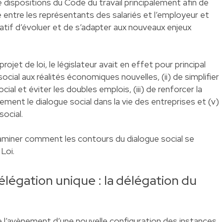
e dispositions du Code du travail principalement afin de
 entre les représentants des salariés et l’employeur et
latif d’évoluer et de s’adapter aux nouveaux enjeux
rojet de loi, le législateur avait en effet pour principal
social aux réalités économiques nouvelles, (ii) de simplifier
al et éviter les doubles emplois, (iii) de renforcer la
nement le dialogue social dans la vie des entreprises et (v)
social.
xaminer comment les contours du dialogue social se
Loi.
élégation unique : la délégation du
e l’avènement d’une nouvelle configuration des instances