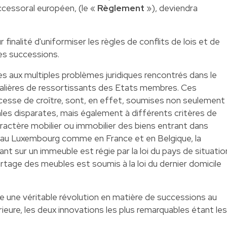
uccessoral européen, (le «
Règlement
»), deviendra
nalité d'uniformiser les règles de conflits de lois et de
des successions.
es aux multiples problèmes juridiques rencontrés dans le
alières de ressortissants des Etats membres. Ces
cesse de croître, sont, en effet, soumises non seulement
ales disparates, mais également à différents critères de
actère mobilier ou immobilier des biens entrant dans
si, au Luxembourg comme en France et en Belgique, la
nt sur un immeuble est régie par la loi du pays de situatio
rtage des meubles est soumis à la loi du dernier domicile
 une véritable révolution en matière de successions au
ieure, les deux innovations les plus remarquables étant les