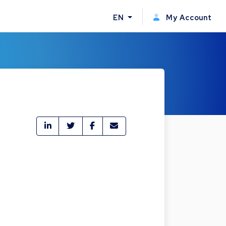
EN
My Account