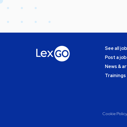
See all jo
Post a job
News & ar
Trainings
Cookie Polic