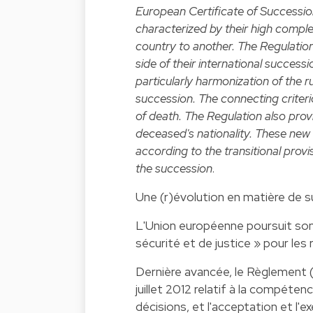
European Certificate of Successio
characterized by their high compl
country to another. The Regulation 
side of their international succes
particularly harmonization of the r
succession. The connecting criteri
of death. The Regulation also provi
deceased's nationality. These new 
according to the transitional provis
the succession
.
Une (r)évolution en matière de s
L'Union européenne poursuit son t
sécurité et de justice » pour le
Dernière avancée, le Règlement
juillet 2012 relatif à la compétenc
décisions, et l'acceptation et l