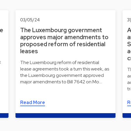
03/05/24
3
he
The Luxembourg government
A
approves major amendments to
a
proposed reform of residential
S
leases
a
c
x
The Luxembourg reform of residential
lease agreements took a turn this week, as
T
the Luxembourg government approved
a
major amendments to Bill 7642 on Mo…
a
t
Read More
R