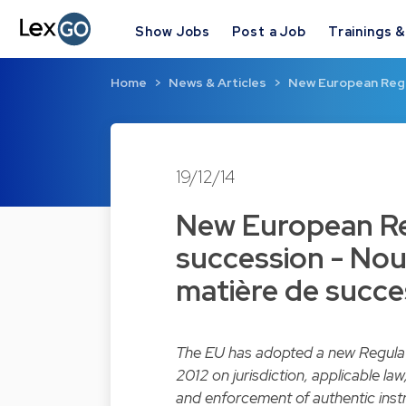
Show Jobs
Post a Job
Trainings 
Home
News & Articles
New European Regul
19/12/14
New European Reg
succession - No
matière de succe
The EU has adopted a new Regulat
2012 on jurisdiction, applicable l
and enforcement of authentic inst