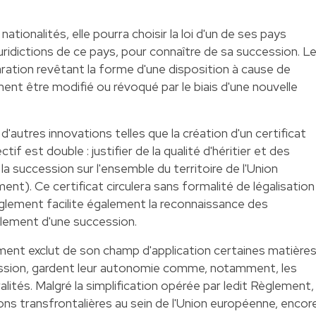
ationalités, elle pourra choisir la loi d'un de ses pays
juridictions de ce pays, pour connaître de sa succession. L
aration revêtant la forme d'une disposition à cause de
ent être modifié ou révoqué par le biais d'une nouvelle
utres innovations telles que la création d'un certificat
if est double : justifier de la qualité d'héritier et des
a succession sur l'ensemble du territoire de l'Union
nt). Ce certificat circulera sans formalité de légalisation
glement facilite également la reconnaissance des
glement d'une succession.
ement exclut de son champ d'application certaines matière
ccession, gardent leur autonomie comme, notamment, les
alités. Malgré la simplification opérée par ledit Règlement,
ns transfrontalières au sein de l'Union européenne, encor