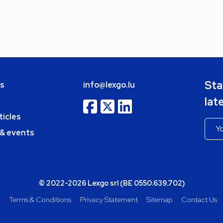
Sta
bs
info@lexgo.lu
lat
ticles
 & events
© 2022-2026 Lexgo srl (BE 0550.639.702)
y
Terms & Conditions
Privacy Statement
Sitemap
Contact Us