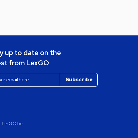
y up to date on the
est from LexGO
LexGO.be