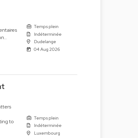
Temps plein
entaires
Indéterminée
on…
Dudelange
04 Aug 2026
nt
tters
Temps plein
ting to
Indéterminée
Luxembourg