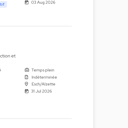
03 Aug 2026
tif
ction et
s
Temps plein
Indéterminée
Esch/Alzette
31 Jul 2026