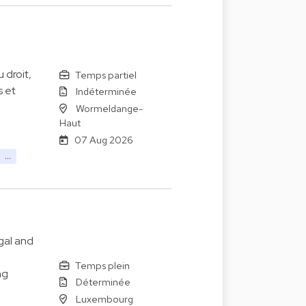
 droit,
Temps partiel
s et
Indéterminée
Wormeldange-
Haut
07 Aug 2026
...
gal and
Temps plein
ng
Déterminée
Luxembourg