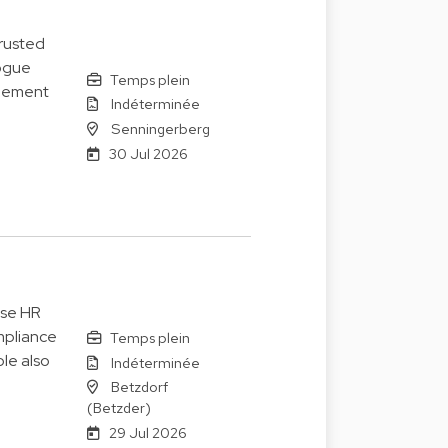
trusted
logue
Temps plein
agement
Indéterminée
Senningerberg
30 Jul 2026
ise HR
mpliance
Temps plein
le also
Indéterminée
Betzdorf
(Betzder)
29 Jul 2026