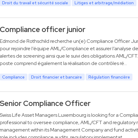
Droit du travail et sécurité sociale
Litiges et arbitrage/médiation
Compliance officer junior
Edmond de Rothschild recherche un(e) Compliance Officer Jun
pour rejoindre l’équipe AML/Compliance et assurer l’analyse d
alertes de screening ainsi que le suivi des obligations AML/CFT
poste comprend également la réalisation de contrôles ré…
Compliance
Droit financier et bancaire
Régulation financière
Senior Compliance Officer
Swiss Life Asset Managers Luxembourg is looking for a Compli
professional to oversee compliance, AML/CFT and regulatory r
management within its Management Company and fund activit
role includes compliance audits, regulatory implementat…