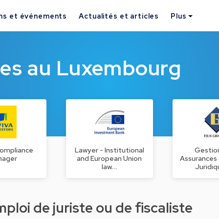
ns et événements
Actualités et articles
Plus
ques au Luxembourg
Compliance
Lawyer - Institutional
Gestio
nager
and European Union
Assurances
law…
Juridi
loi de juriste ou de fiscaliste