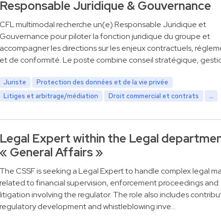
Responsable Juridique & Gouvernance
CFL multimodal recherche un(e) Responsable Juridique et
Gouvernance pour piloter la fonction juridique du groupe et
accompagner les directions sur les enjeux contractuels, réglem
et de conformité. Le poste combine conseil stratégique, gesti
Juriste
Protection des données et de la vie privée
Litiges et arbitrage/médiation
Droit commercial et contrats
...
Legal Expert within the Legal departme
« General Affairs »
The CSSF is seeking a Legal Expert to handle complex legal ma
related to financial supervision, enforcement proceedings and
litigation involving the regulator. The role also includes contribu
regulatory development and whistleblowing inve…