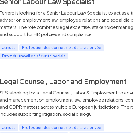
Senior Labour Law Specialist
Ferrero is looking for a Senior Labour Law Specialist to act as a 
advisor on employment law, employee relations and social dia
matters. The role combines legal expertise, stakeholder man
and support for HR policies and compliance…
Juriste
Protection des données et de la vie privée
Droit du travail et sécurité sociale
Legal Counsel, Labor and Employment
SES is looking for a Legal Counsel, Labor & Employment to adv
and management on employment law, employee relations, co
and GDPR matters across multiple European jurisdictions. The ro
includes supporting litigation, social dialogu…
Juriste
Protection des données et de la vie privée