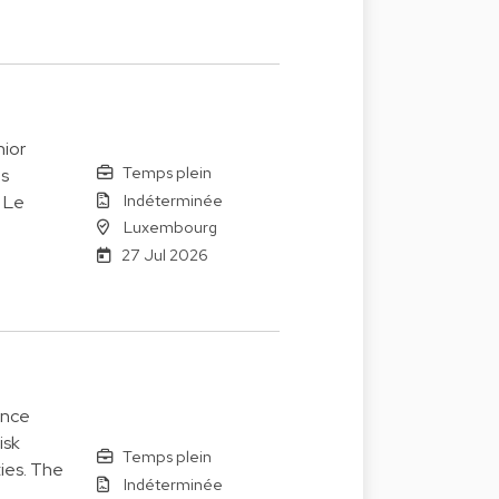
ior
Temps plein
es
Indéterminée
. Le
Luxembourg
27 Jul 2026
ance
isk
Temps plein
ies. The
Indéterminée