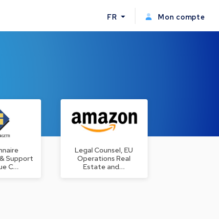
FR
Mon compte
nnaire
Legal Counsel, EU
 & Support
Operations Real
que C…
Estate and…