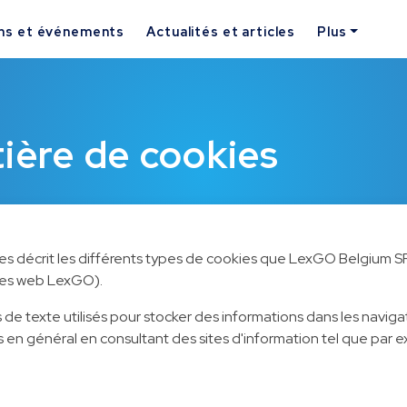
ns et événements
Actualités et articles
Plus
tière de cookies
s décrit les différents types de cookies que LexGO Belgium SRL 
ites web LexGO).
 de texte utilisés pour stocker des informations dans les navig
ns en général en consultant des sites d'information tel que par e