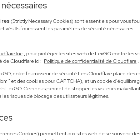
 nécessaires
ires
(Strictly Necessary Cookies) sont essentiels pour vous fou
vés. Ils fournissent les paramètres de sécurité nécessaires.
udflare Inc
, pour protéger les sites web de LexGO contre les vi
é de Cloudflare ici :
Politique de confidentialité de Cloudflare
.
xGO, notre fournisseur de sécurité tiers Cloudflare place des co
_bm " et des cookies pour CAPTCHA), et un cookie d'équilibrage
web LexGO. Ceci nous permet de stopper les visiteurs malveillan
ire les risques de blocage des utilisateurs légitimes.
ces
erences Cookies) permettent aux sites web de se souvenir des 