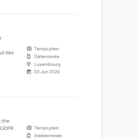
s
Temps plein
lut des
Déterminée
Luxembourg
03 Jun 2026
t the
Temps plein
o GDPR
Indéterminée