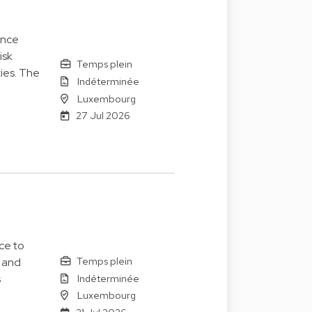
ance
isk
Temps plein
ies. The
Indéterminée
Luxembourg
27 Jul 2026
ce to
Temps plein
s and
Indéterminée
s
Luxembourg