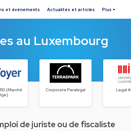
ns et événements
Actualités et articles
Plus
ques au Luxembourg
ARD (Marché
Corporate Paralegal
Legal A
lge)
loi de juriste ou de fiscaliste