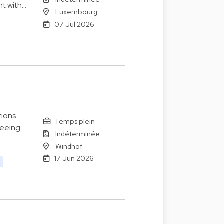
nt with…
Luxembourg
07 Jul 2026
tions
Temps plein
seeing
Indéterminée
Windhof
17 Jun 2026