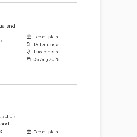
gal and
Temps plein
ng
Déterminée
Luxembourg
06 Aug 2026
tection
 and
le
Temps plein