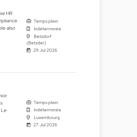
ise HR
mpliance
Temps plein
le also
Indéterminée
Betzdorf
(Betzder)
29 Jul 2026
ior
Temps plein
es
Indéterminée
. Le
Luxembourg
27 Jul 2026