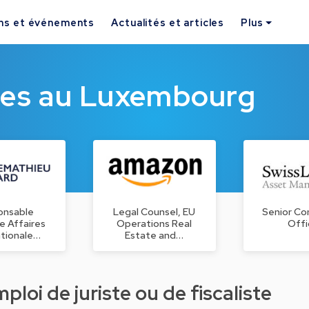
ns et événements
Actualités et articles
Plus
ques au Luxembourg
onsable
Legal Counsel, EU
Senior Co
e Affaires
Operations Real
Offi
ationale…
Estate and…
loi de juriste ou de fiscaliste