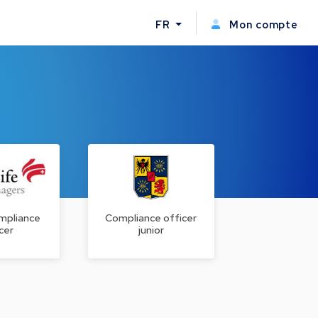
FR
Mon compte
mpliance
Compliance officer
cer
junior