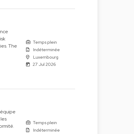
ance
isk
Temps plein
ies. The
Indéterminée
Luxembourg
27 Jul 2026
’équipe
 les
Temps plein
ormité.
Indéterminée