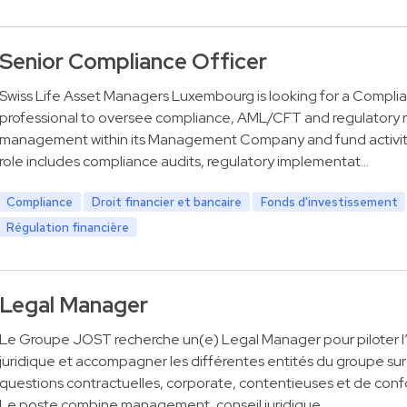
Senior Compliance Officer
Swiss Life Asset Managers Luxembourg is looking for a Compli
professional to oversee compliance, AML/CFT and regulatory r
management within its Management Company and fund activit
role includes compliance audits, regulatory implementat…
Compliance
Droit financier et bancaire
Fonds d'investissement
Régulation financière
Legal Manager
Le Groupe JOST recherche un(e) Legal Manager pour piloter l
juridique et accompagner les différentes entités du groupe sur
questions contractuelles, corporate, contentieuses et de conf
Le poste combine management, conseil juridique…