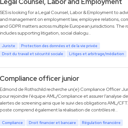
Legal Counsel, Labor and Employment
SES is looking for a Legal Counsel, Labor & Employment to adv
and management on employment law, employee relations, co
and GDPR matters across multiple European jurisdictions. The ro
includes supporting litigation, social dialogu…
Juriste
Protection des données et de la vie privée
Droit du travail et sécurité sociale
Litiges et arbitrage/médiation
Compliance officer junior
Edmond de Rothschild recherche un(e) Compliance Officer Jun
pour rejoindre l’équipe AML/Compliance et assurer l’analyse d
alertes de screening ainsi que le suivi des obligations AML/CFT
poste comprend également la réalisation de contrôles ré…
Compliance
Droit financier et bancaire
Régulation financière