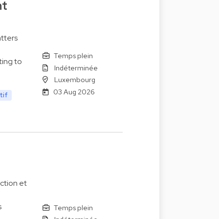
nt
tters
Temps plein
ting to
Indéterminée
Luxembourg
03 Aug 2026
tif
ction et
s
Temps plein