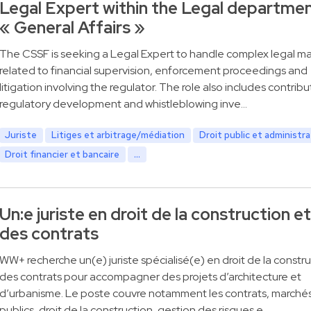
Legal Expert within the Legal departme
« General Affairs »
The CSSF is seeking a Legal Expert to handle complex legal ma
related to financial supervision, enforcement proceedings and
litigation involving the regulator. The role also includes contribu
regulatory development and whistleblowing inve…
Juriste
Litiges et arbitrage/médiation
Droit public et administra
Droit financier et bancaire
...
Un:e juriste en droit de la construction et
des contrats
WW+ recherche un(e) juriste spécialisé(e) en droit de la constru
des contrats pour accompagner des projets d’architecture et
d’urbanisme. Le poste couvre notamment les contrats, marché
publics, droit de la construction, gestion des risques e…