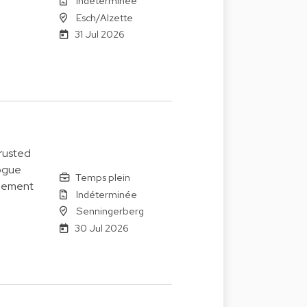
Indéterminée
Esch/Alzette
31 Jul 2026
trusted
logue
Temps plein
agement
Indéterminée
Senningerberg
30 Jul 2026