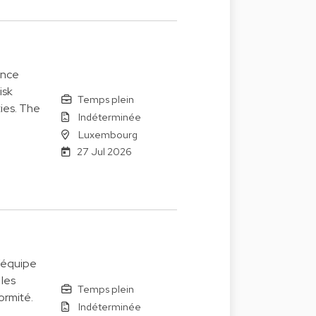
ance
isk
Temps plein
ies. The
Indéterminée
Luxembourg
27 Jul 2026
’équipe
 les
Temps plein
ormité.
Indéterminée