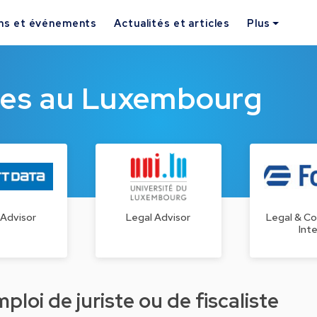
ns et événements
Actualités et articles
Plus
ques au Luxembourg
 Advisor
Legal Advisor
Legal & C
Int
loi de juriste ou de fiscaliste