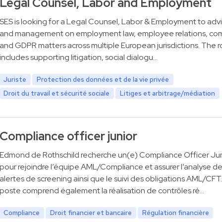
Legal Counsel, Labor and Employment
SES is looking for a Legal Counsel, Labor & Employment to adv
and management on employment law, employee relations, co
and GDPR matters across multiple European jurisdictions. The ro
includes supporting litigation, social dialogu…
Juriste
Protection des données et de la vie privée
Droit du travail et sécurité sociale
Litiges et arbitrage/médiation
Compliance officer junior
Edmond de Rothschild recherche un(e) Compliance Officer Jun
pour rejoindre l’équipe AML/Compliance et assurer l’analyse d
alertes de screening ainsi que le suivi des obligations AML/CFT
poste comprend également la réalisation de contrôles ré…
Compliance
Droit financier et bancaire
Régulation financière