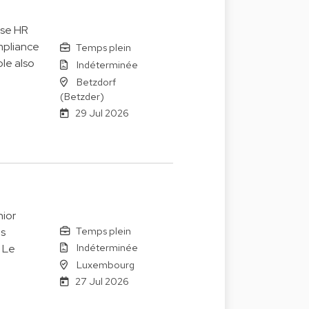
ise HR
mpliance
Temps plein
le also
Indéterminée
Betzdorf
(Betzder)
29 Jul 2026
ior
Temps plein
es
Indéterminée
. Le
Luxembourg
27 Jul 2026