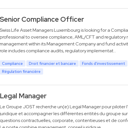
Senior Compliance Officer
Swiss Life Asset Managers Luxembourg is looking for a Compli
professional to oversee compliance, AML/CFT and regulatory r
management within its Management Company and fund activit
role includes compliance audits, regulatory implementat…
Compliance
Droit financier et bancaire
Fonds d'investissement
Régulation financière
Legal Manager
Le Groupe JOST recherche un(e) Legal Manager pour piloter l
juridique et accompagner les différentes entités du groupe sur
questions contractuelles, corporate, contentieuses et de conf
Le poste combine management, conseil juridique…