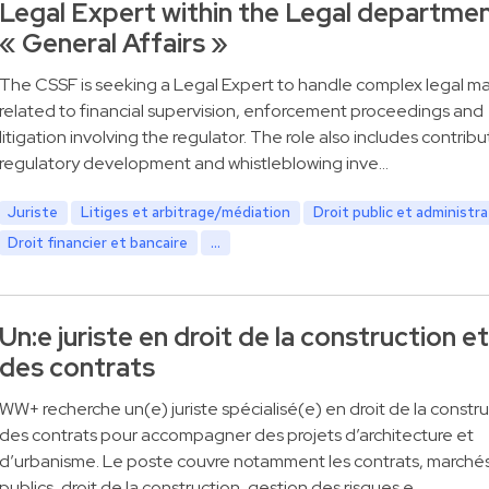
Legal Expert within the Legal departme
« General Affairs »
The CSSF is seeking a Legal Expert to handle complex legal ma
related to financial supervision, enforcement proceedings and
litigation involving the regulator. The role also includes contribu
regulatory development and whistleblowing inve…
Juriste
Litiges et arbitrage/médiation
Droit public et administra
Droit financier et bancaire
...
Un:e juriste en droit de la construction et
des contrats
WW+ recherche un(e) juriste spécialisé(e) en droit de la constru
des contrats pour accompagner des projets d’architecture et
d’urbanisme. Le poste couvre notamment les contrats, marché
publics, droit de la construction, gestion des risques e…