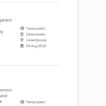
gal and
Temps plein
ng
Déterminée
Luxembourg
06 Aug 2026
tection
 and
le
Temps plein