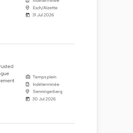
Indéterminée
Esch/Alzette
31 Jul 2026
trusted
logue
Temps plein
agement
Indéterminée
Senningerberg
30 Jul 2026