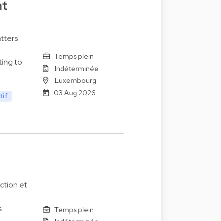
nt
tters
Temps plein
ting to
Indéterminée
Luxembourg
03 Aug 2026
tif
ction et
s
Temps plein