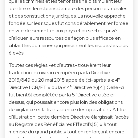
que les criminels et les terroristes ne dissimulent leur
identité et leurs biens derrière des personnes morales
et des constructions juridiques. La nouvelle approche
fondée sur les risques fut considérablement renforcée
en vue de permettre aux pays et au secteur privé
d’allouer leurs ressources de façon plus efficace en
ciblant les domaines qui présentent les risques les plus
élevés.
Toutes ces règles -et d’autres- trouvèrent leur
traduction au niveau européen par la Directive
2015/849 du 20 mai 2015 appelée (ci-après la « 4°
Directive LCB/FT » ou la « 4° Directive »)[4]. Celle-ci
fut bientôt complétée par la 5° Directive citée ci-
dessus, qui poussait encore plus loin des obligations
de vigilance et la transparence des opérations. À titre
d’illustration, cette dernière Directive élargissait l’accès
au Registre des Bénéficiaires Effectifs[5] « à tout
membre du grand public » tout en renforçant encore