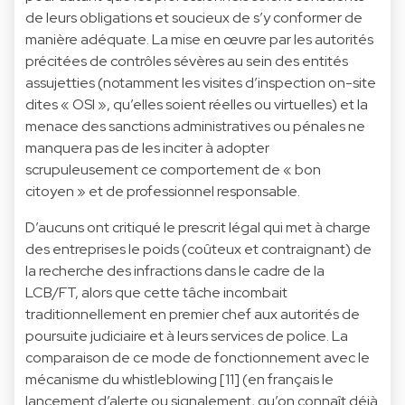
de leurs obligations et soucieux de s’y conformer de
manière adéquate. La mise en œuvre par les autorités
précitées de contrôles sévères au sein des entités
assujetties (notamment les visites d’inspection on-site
dites « OSI », qu’elles soient réelles ou virtuelles) et la
menace des sanctions administratives ou pénales ne
manquera pas de les inciter à adopter
scrupuleusement ce comportement de « bon
citoyen » et de professionnel responsable.
D’aucuns ont critiqué le prescrit légal qui met à charge
des entreprises le poids (coûteux et contraignant) de
la recherche des infractions dans le cadre de la
LCB/FT, alors que cette tâche incombait
traditionnellement en premier chef aux autorités de
poursuite judiciaire et à leurs services de police. La
comparaison de ce mode de fonctionnement avec le
mécanisme du whistleblowing [11] (en français le
lancement d’alerte ou signalement, qu’on connaît déjà