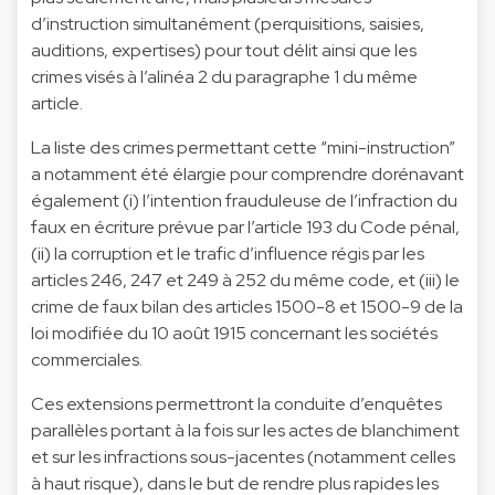
d’instruction simultanément (perquisitions, saisies,
auditions, expertises) pour tout délit ainsi que les
crimes visés à l’alinéa 2 du paragraphe 1 du même
article.
La liste des crimes permettant cette “mini-instruction”
a notamment été élargie pour comprendre dorénavant
également (i) l’intention frauduleuse de l’infraction du
faux en écriture prévue par l’article 193 du Code pénal,
(ii) la corruption et le trafic d’influence régis par les
articles 246, 247 et 249 à 252 du même code, et (iii) le
crime de faux bilan des articles 1500-8 et 1500-9 de la
loi modifiée du 10 août 1915 concernant les sociétés
commerciales.
Ces extensions permettront la conduite d’enquêtes
parallèles portant à la fois sur les actes de blanchiment
et sur les infractions sous-jacentes (notamment celles
à haut risque), dans le but de rendre plus rapides les