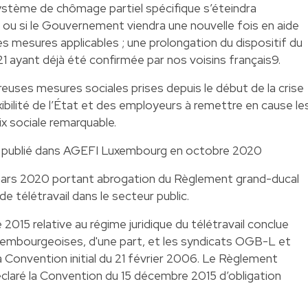
 système de chômage partiel spécifique s’éteindra
ou si le Gouvernement viendra une nouvelle fois en aide
es mesures applicables ; une prolongation du dispositif du
1 ayant déjà été confirmée par nos voisins français9.
euses mesures sociales prises depuis le début de la crise
xibilité de l’État et des employeurs à remettre en cause le
ix sociale remarquable.
 publié dans AGEFI Luxembourg en octobre 2020
 mars 2020 portant abrogation du Règlement grand-ducal
de télétravail dans le secteur public.
015 relative au régime juridique du télétravail conclue
uxembourgeoises, d'une part, et les syndicats OGB-L et
a Convention initial du 21 février 2006. Le Règlement
claré la Convention du 15 décembre 2015 d’obligation