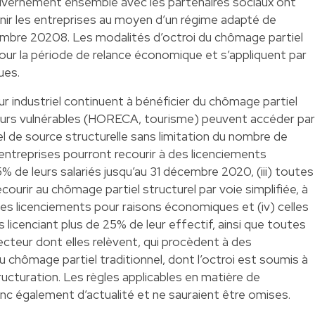
Gouvernement ensemble avec les partenaires sociaux ont
nir les entreprises au moyen d’un régime adapté de
embre 20208. Les modalités d’octroi du chômage partiel
r la période de relance économique et s’appliquent par
ues.
eur industriel continuent à bénéficier du chômage partiel
cteurs vulnérables (HORECA, tourisme) peuvent accéder par
el de source structurelle sans limitation du nombre de
s entreprises pourront recourir à des licenciements
 de leurs salariés jusqu’au 31 décembre 2020, (iii) toutes
courir au chômage partiel structurel par voie simplifiée, à
es licenciements pour raisons économiques et (iv) celles
 licenciant plus de 25% de leur effectif, ainsi que toutes
ecteur dont elles relèvent, qui procèdent à des
u chômage partiel traditionnel, dont l’octroi est soumis à
ructuration. Les règles applicables en matière de
onc également d’actualité et ne sauraient être omises.