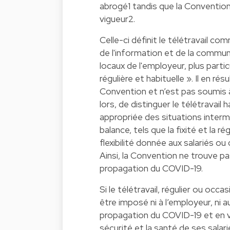
abrogé1 tandis que la Conventio
vigueur2.
Celle-ci définit le télétravail 
de l'information et de la commun
locaux de l'employeur, plus partic
régulière et habituelle ». Il en r
Convention et n’est pas soumis à 
lors, de distinguer le télétravail
appropriée des situations intermé
balance, tels que la fixité et la r
flexibilité donnée aux salariés ou 
Ainsi, la Convention ne trouve pa
propagation du COVID-19.
Si le télétravail, régulier ou occa
être imposé ni à l’employeur, ni au
propagation du COVID-19 et en ver
sécurité et la santé de ses salari