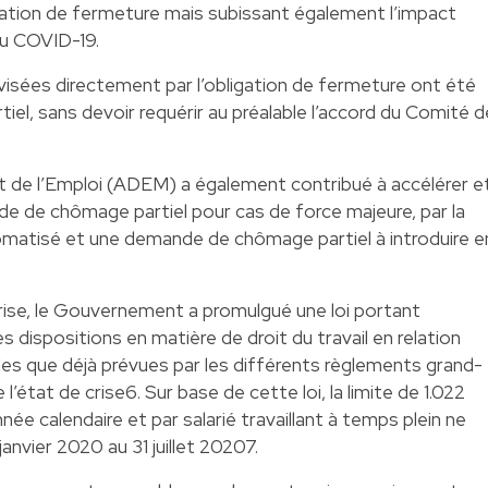
igation de fermeture mais subissant également l’impact
 au COVID-19.
visées directement par l’obligation de fermeture ont été
iel, sans devoir requérir au préalable l’accord du Comité d
 de l’Emploi (ADEM) a également contribué à accélérer e
nde de chômage partiel pour cas de force majeure, par la
matisé et une demande de chômage partiel à introduire e
 crise, le Gouvernement a promulgué une loi portant
 dispositions en matière de droit du travail en relation
lles que déjà prévues par les différents règlements grand-
l’état de crise6. Sur base de cette loi, la limite de 1.022
ée calendaire et par salarié travaillant à temps plein ne
janvier 2020 au 31 juillet 20207.