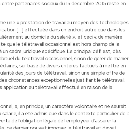
n entre partenaires sociaux du 15 décembre 2015 reste en
comme une « prestation de travail au moyen des technologies
ication […] effectuée dans un endroit autre que dans les
ulièrement au domicile du salarié », et ceci « de manière
ésulte que le télétravail occasionnel est hors champ de la
un cadre juridique spécifique. Le principal défi est, dès
 habituel du télétravail occasionnel, sinon de gérer de maniè
diaires, sur base de divers critères factuels à mettre en
égularité des jours de télétravail, sinon une simple offre de
des circonstances exceptionnelles justifiant le télétravail.
s application au télétravail effectué en raison de la
sionnel, a, en principe, un caractère volontaire et ne saurait
 salarié, il a été admis que dans le contexte particulier de l
tu de l’obligation légale de l’employeur d’assurer la
és, ce dernier pouvait imposer le télétravail et devait