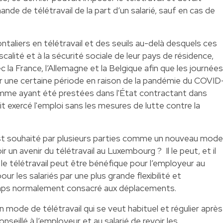
nde de télétravail de la part d’un salarié, sauf en cas de
taliers en télétravail et des seuils au-delà desquels ces
iscalité et à la sécurité sociale de leur pays de résidence,
la France, l’Allemagne et la Belgique afin que les journées
sur une certaine période en raison de la pandémie du COVID
mme ayant été prestées dans l'État contractant dans
rait exercé l'emploi sans les mesures de lutte contre la
il est souhaité par plusieurs parties comme un nouveau mode
oir un avenir du télétravail au Luxembourg ? Il le peut, et il
le télétravail peut être bénéfique pour l’employeur au
ur les salariés par une plus grande flexibilité et
temps normalement consacré aux déplacements.
 mode de télétravail qui se veut habituel et régulier après
onseillé à l’employeur et au salarié de revoir les