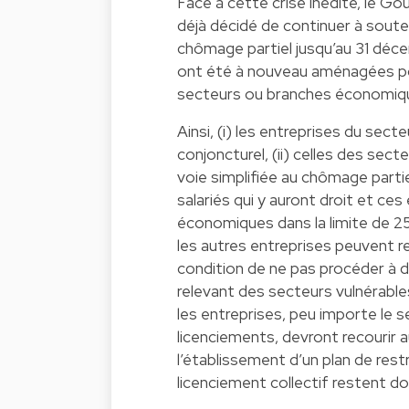
Face à cette crise inédite, le 
déjà décidé de continuer à soute
chômage partiel jusqu’au 31 déc
ont été à nouveau aménagées pou
secteurs ou branches économiq
Ainsi, (i) les entreprises du sect
conjoncturel, (ii) celles des se
voie simplifiée au chômage parti
salariés qui y auront droit et ce
économiques dans la limite de 25%
les autres entreprises peuvent re
condition de ne pas procéder à d
relevant des secteurs vulnérables
les entreprises, peu importe le s
licenciements, devront recourir a
l’établissement d’un plan de rest
licenciement collectif restent d