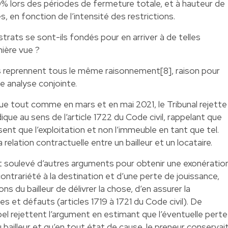
 lors des périodes de fermeture totale, et à hauteur de
, en fonction de l’intensité des restrictions.
strats se sont-ils fondés pour en arriver à de telles
ière vue ?
 reprennent tous le même raisonnement[8], raison pour
e analyse conjointe.
que tout comme en mars et en mai 2021, le Tribunal rejette
dique au sens de l’article 1722 du Code civil, rappelant que
sent que l’exploitation et non l’immeuble en tant que tel.
 relation contractuelle entre un bailleur et un locataire.
t soulevé d’autres arguments pour obtenir une exonération
ntrariété à la destination et d’une perte de jouissance,
s du bailleur de délivrer la chose, d’en assurer la
ces et défauts (articles 1719 à 1721 du Code civil). De
pel rejettent l’argument en estimant que l’éventuelle perte
u bailleur et qu’en tout état de cause, le preneur conservai