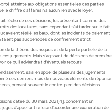
porté atteinte aux obligations essentielles des parties
e le chiffre d’affaires n’a aucun lien avec le loyer.
fait l’écho de ces décisions, les présentant comme des
oits des locataires, sans cependant s’attarder sur le fait
aux avaient résilié les baux, dont les incidents de paiement
imitaient pas aux périodes de confinement strict.
on de la théorie des risques et de la perte partielle de la
 ces jugements. Mais s’agissant de décisions de première
voir ce qu’il adviendrait d’éventuels recours.
rondissement, saisi en appel de plusieurs des jugements
donné ces derniers mois de nouveaux éléments de réponse
rgeois, prenant souvent le contre-pied des décisions
écisions datée du 30 mars 2021[4], concernant un
s juges d’appel ont refusé d’accorder une exonération de