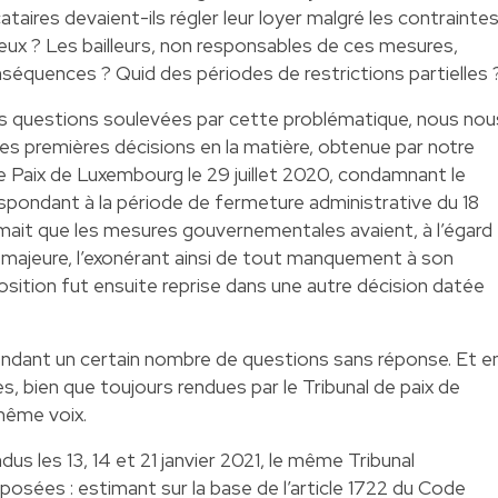
ataires devaient-ils régler leur loyer malgré les contrainte
eux ? Les bailleurs, non responsables de ces mesures,
nséquences ? Quid des périodes de restrictions partielles 
les questions soulevées par cette problématique, nous nou
des premières décisions en la matière, obtenue par notre
de Paix de Luxembourg le 29 juillet 2020, condamnant le
espondant à la période de fermeture administrative du 18
imait que les mesures gouvernementales avaient, à l’égard
ce majeure, l’exonérant ainsi de tout manquement à son
osition fut ensuite reprise dans une autre décision datée
endant un certain nombre de questions sans réponse. Et e
, bien que toujours rendues par le Tribunal de paix de
même voix.
dus les 13, 14 et 21 janvier 2021, le même Tribunal
posées : estimant sur la base de l’article 1722 du Code