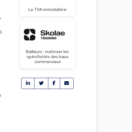
s
La TVA immobilière
?
s
Bailleurs : maîtriser les
spécificités des baux
commerciaux
n