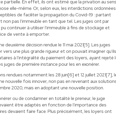
 partielle. En effet, ils ont estimé que la privation au sen
 chose elle-même. Or, selon eux, les interdictions ordonnées
eptibles de faciliter la propagation du Covid-19 : partant
, et non pas l’immeuble en tant que tel. Les juges ont par
 a pu continuer à utiliser l’immeuble à fins de stockage et
vice de vente à emporter.
ne deuxième décision rendue le 11 mai 2021[5]. Les juges
r vers une plus grande rigueur et on pouvait imaginer qu’il
taires à l’intégralité du paiement des loyers, ayant rejeté 
es juges de première instance pour les en exonérer.
ns rendues notamment les 28 juin[6] et 12 juillet 2021[7], l
une nouvelle fois innover, non pas en revenant aux solution
écembre 2020, mais en adoptant une nouvelle position.
xonérer ou de condamner en totalité le preneur, le juge
devaient être adaptés en fonction de l’importance des
ires devaient faire face. Plus précisément, les loyers ont