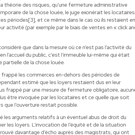
de la théorie des risques, qu’une fermeture administrative
mporaire de la chose louée, le juge exonérait les locataires
es périodes[3], et ce même dans le cas où ils restaient e
r activité (par exemple par le biais de ventes en « click an
 considéré que dans la mesure où ce n’est pas l’activité du
ien l’accueil du public, c’est l’immeuble lui-même qui était
e partielle de la chose louée.
nt frappé les commerces en-dehors des périodes de
cependant estimé que les loyers restaient dus en leur
t plus frappé par une mesure de fermeture obligatoire, aucun
us être invoquée par les locataires et ce quelle que soit
rs que l’ouverture restait possible.
é les arguments relatifs à un éventuel abus de droit du
mer les loyers. L’invocation de l’équité et de la situation
s trouvé davantage d’écho auprès des magistrats, qui ont