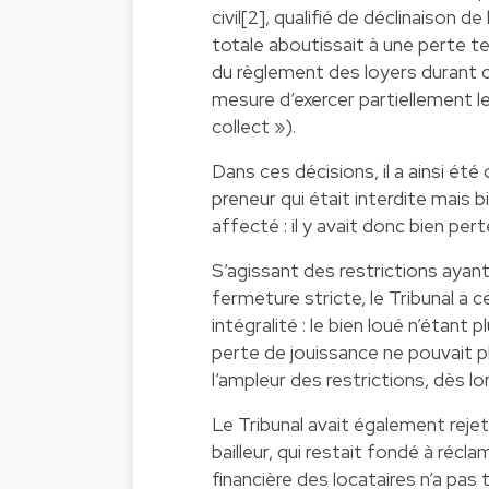
civil[2], qualifié de déclinaison 
totale aboutissait à une perte te
du règlement des loyers durant c
mesure d’exercer partiellement leu
collect »).
Dans ces décisions, il a ainsi été
preneur qui était interdite mais b
affecté : il y avait donc bien pert
S’agissant des restrictions aya
fermeture stricte, le Tribunal a 
intégralité : le bien loué n’étan
perte de jouissance ne pouvait pl
l’ampleur des restrictions, dès lo
Le Tribunal avait également rejet
bailleur, qui restait fondé à récla
financière des locataires n’a pa