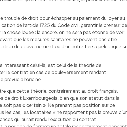
 le trouble de droit pour échapper au paiement du loyer au
lication de l’article 1725 du Code civil, garantir le preneur d
r la chose louée : là encore, on ne sera pas étonné de voir
elevant que les mesures sanitaires ne peuvent pas être
ation du gouvernement ou d’un autre tiers quelconque su
intéressant celui-là, est celui de la théorie de
pter le contrat en cas de bouleversement rendant
 prévue à l’origine.
itre que cette théorie, contrairement au droit français,
es de droit luxembourgeois, bien que son statut dans la
 soit pas « certain ». Ne prenant pas position sur ce
us les cas, les locataires « ne rapportent pas la preuve d’u
ances qui aurait rendu l’exécution du contrat
 la période de fermeture totale respectivement pendant