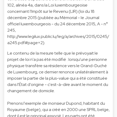
102, alinéa 4a, dans la Loi luxembourgeoise
concernant l'Impôt sur le Revenu (LIR) (loi du 18
décembre 2015 (publiée au Mémorial - le Journal
officiel luxembourgeois - du 24 décembre 2015, A - n°
245,
http://www.legilux.public.lu/leg/a/archives/2015/0245/
a245.pdf#page=2
).
Le contenu de la mesure telle que le prévoyait le
projet de loi n'a pas été modifié : lorsqu'une personne
physique transfère sa résidence vers le Grand-Duché
de Luxembourg, ce dernier renonce unilatéralement à
imposer la partie de la plus-value qui a été constituée
dans l'État d'origine - c'est-à-dire avant le moment du
changement de domicile.
Prenons l'exemple de monsieur Dupond, habitant du
Royaume (belge), qui a créé en 2000 une SPRL belge,
dont il est le principal associé. Les parts ont été