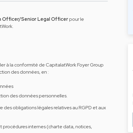
 Officer/Senior Legal Officer
pour le
tWork.
ller à la conformité de CapitalatWork Foyer Group
ction des données, en :
onnées
ection des données personnelles.
e des obligations légales relatives au RGPD et aux
et procédures internes (charte data, notices,