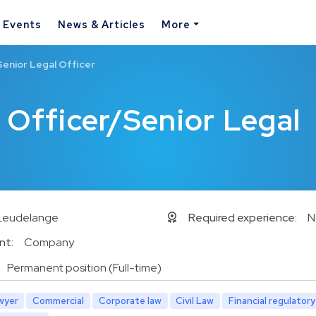
& Events
News & Articles
More
enior Legal Officer
 Officer/Senior Legal
Leudelange
Required experience:
N
nt:
Company
Permanent position (Full-time)
wyer
Commercial
Corporate law
Civil Law
Financial regulatory