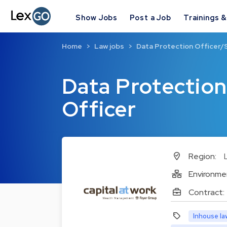
Show Jobs
Post a Job
Trainings 
Home
Law jobs
Data Protection Officer/S
Data Protection
Officer
Region:
Environme
Contract:
Inhouse la