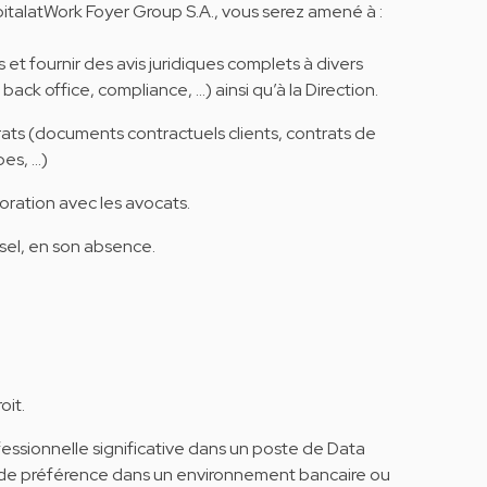
talatWork Foyer Group S.A., vous serez amené à :
t fournir des avis juridiques complets à divers
ck office, compliance, …) ainsi qu’à la Direction.
trats (documents contractuels clients, contrats de
s, ...)
boration avec les avocats.
sel, en son absence.
oit.
fessionnelle significative dans un poste de Data
, de préférence dans un environnement bancaire ou