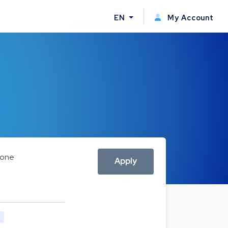
EN
My Account
one
Apply