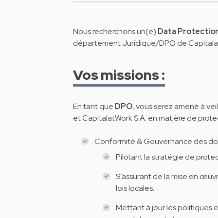
Nous recherchons un(e)
Data Protection
département Juridique/DPO de Capitala
Vos missions :
En tant que
DPO
, vous serez amené à vei
et CapitalatWork S.A. en matière de prote
Conformité & Gouvernance des d
Pilotant la stratégie de prot
S’assurant de la mise en œuvr
lois locales.
Mettant à jour les politiques 