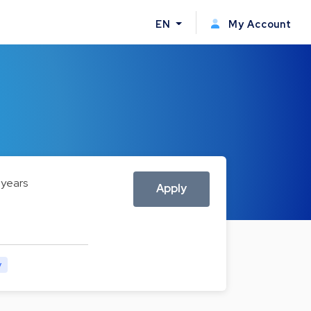
EN
My Account
 years
Apply
y