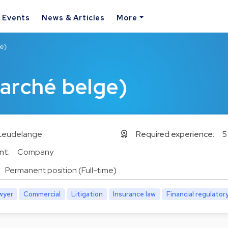
& Events
News & Articles
More
e)
arché belge)
Leudelange
Required experience:
5
nt:
Company
Permanent position (Full-time)
wyer
Commercial
Litigation
Insurance law
Financial regulator