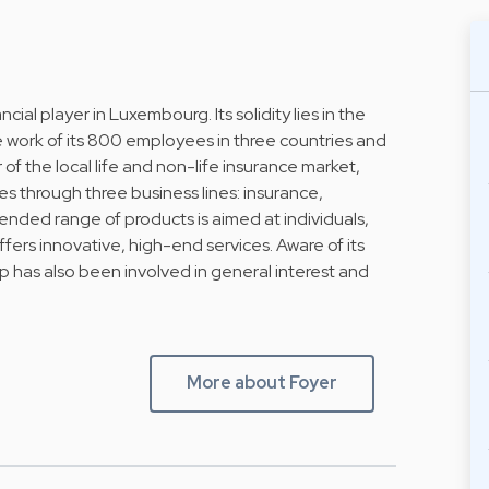
ncial player in Luxembourg. Its solidity lies in the
the work of its 800 employees in three countries and
f the local life and non-life insurance market,
es through three business lines: insurance,
nded range of products is aimed at individuals,
ffers innovative, high-end services. Aware of its
up has also been involved in general interest and
More about Foyer