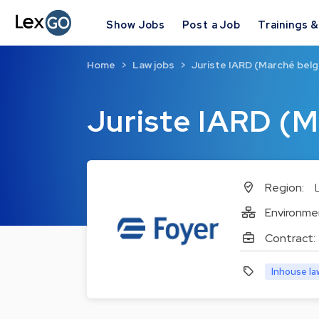
Show Jobs
Post a Job
Trainings 
Home
Law jobs
Juriste IARD (Marché belg
Juriste IARD (M
Region:
Environme
Contract:
Inhouse la