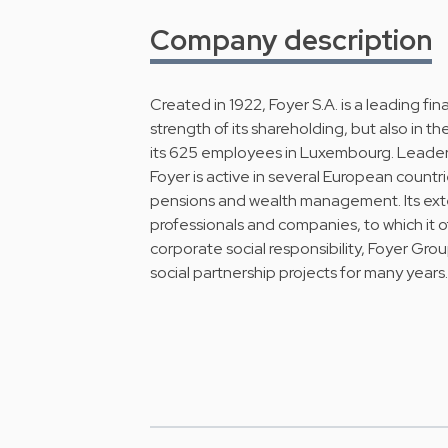
Company description
Created in 1922, Foyer S.A. is a leading fina
strength of its shareholding, but also in 
its 625 employees in Luxembourg. Leader o
Foyer is active in several European countri
pensions and wealth management. Its exte
professionals and companies, to which it o
corporate social responsibility, Foyer Gro
social partnership projects for many years.