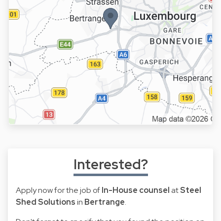
Interested?
Apply now for the job of
In-House counsel
at
Steel
Shed Solutions
in
Bertrange
.