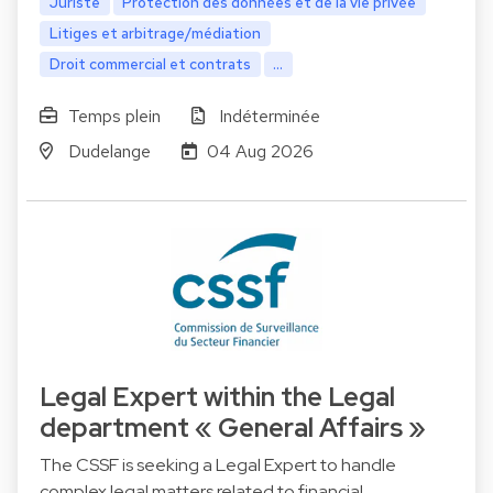
Juriste
Protection des données et de la vie privée
Litiges et arbitrage/médiation
Droit commercial et contrats
...
Temps plein
Indéterminée
Dudelange
04 Aug 2026
Legal Expert within the Legal
department « General Affairs »
The CSSF is seeking a Legal Expert to handle
complex legal matters related to financial