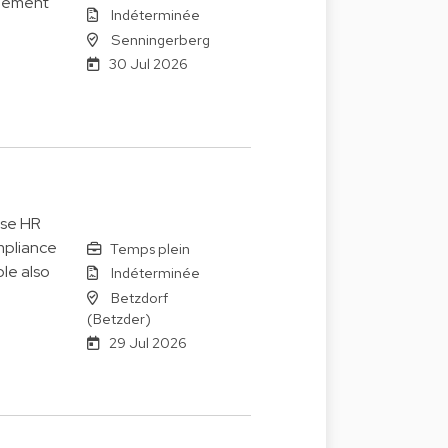
agement
Indéterminée
Senningerberg
30 Jul 2026
ise HR
mpliance
Temps plein
le also
Indéterminée
Betzdorf
(Betzder)
29 Jul 2026