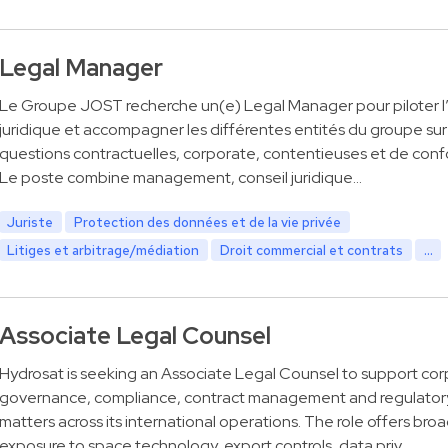
Legal Manager
Le Groupe JOST recherche un(e) Legal Manager pour piloter l
juridique et accompagner les différentes entités du groupe sur
questions contractuelles, corporate, contentieuses et de conf
Le poste combine management, conseil juridique…
Juriste
Protection des données et de la vie privée
Litiges et arbitrage/médiation
Droit commercial et contrats
...
Associate Legal Counsel
Hydrosat is seeking an Associate Legal Counsel to support co
governance, compliance, contract management and regulator
matters across its international operations. The role offers bro
exposure to space technology, export controls, data priv…