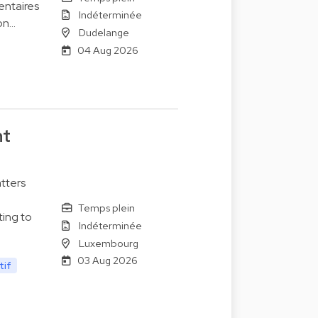
entaires
Indéterminée
on…
Dudelange
04 Aug 2026
nt
tters
Temps plein
ting to
Indéterminée
Luxembourg
03 Aug 2026
tif