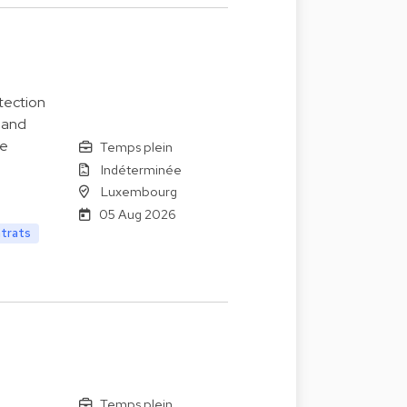
tection
 and
le
Temps plein
Indéterminée
Luxembourg
05 Aug 2026
ntrats
Temps plein