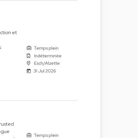
ction et
s
Temps plein
Indéterminée
Esch/Alzette
31 Jul 2026
trusted
logue
Temps plein