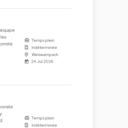
’équipe
 les
Temps plein
ormité.
Indéterminée
Weiswampach
24 Jul 2026
rporate
y
Temps plein
ad
Indéterminée