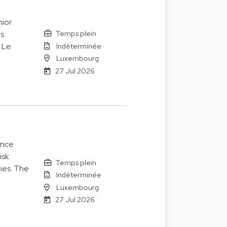
ior
Temps plein
es
Indéterminée
. Le
Luxembourg
27 Jul 2026
ance
isk
Temps plein
ies. The
Indéterminée
Luxembourg
27 Jul 2026