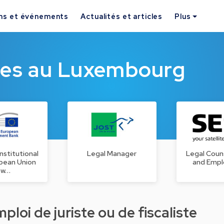
ns et événements
Actualités et articles
Plus
ques au Luxembourg
nstitutional
Legal Manager
Legal Coun
pean Union
and Emp
aw…
loi de juriste ou de fiscaliste