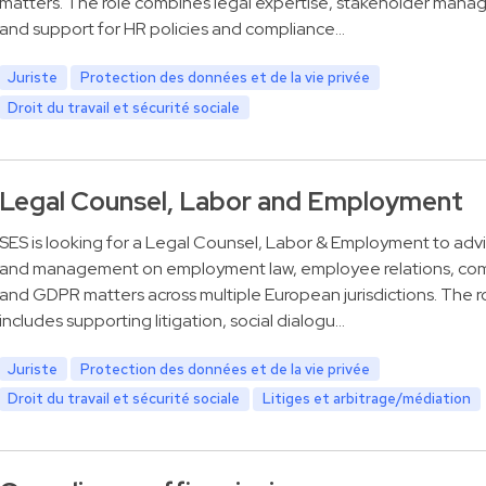
matters. The role combines legal expertise, stakeholder man
and support for HR policies and compliance…
Juriste
Protection des données et de la vie privée
Droit du travail et sécurité sociale
Legal Counsel, Labor and Employment
SES is looking for a Legal Counsel, Labor & Employment to adv
and management on employment law, employee relations, co
and GDPR matters across multiple European jurisdictions. The ro
includes supporting litigation, social dialogu…
Juriste
Protection des données et de la vie privée
Droit du travail et sécurité sociale
Litiges et arbitrage/médiation