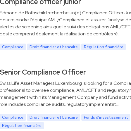
Compliance officer junior
Edmond de Rothschild recherche un(e) Compliance Officer Jun
pour rejoindre l’équipe AML/Compliance et assurer l’analyse d
alertes de screening ainsi que le suivi des obligations AML/CFT
poste comprend également la réalisation de contrôles ré…
Compliance
Droit financier et bancaire
Régulation financière
Senior Compliance Officer
Swiss Life Asset Managers Luxembourg is looking for a Compli
professional to oversee compliance, AML/CFT and regulatory r
management within its Management Company and fund activit
role includes compliance audits, regulatory implementat…
Compliance
Droit financier et bancaire
Fonds d'investissement
Régulation financière