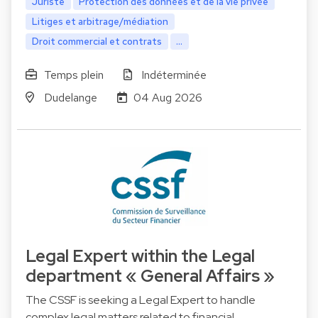
Juriste
Protection des données et de la vie privée
Litiges et arbitrage/médiation
Droit commercial et contrats
...
Temps plein
Indéterminée
Dudelange
04 Aug 2026
Legal Expert within the Legal
department « General Affairs »
The CSSF is seeking a Legal Expert to handle
complex legal matters related to financial