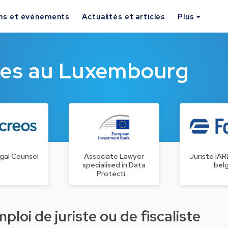
ns et événements
Actualités et articles
Plus
ques au Luxembourg
gal Counsel
Associate Lawyer
Juriste IA
specialised in Data
bel
Protecti…
loi de juriste ou de fiscaliste