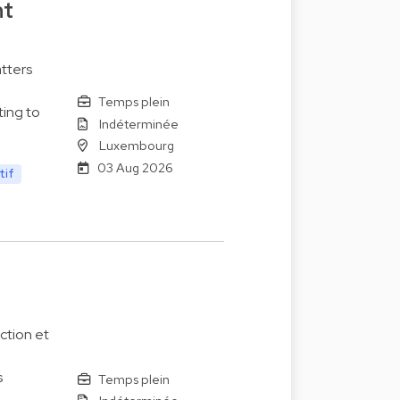
nt
tters
Temps plein
ting to
Indéterminée
Luxembourg
03 Aug 2026
tif
ction et
s
Temps plein