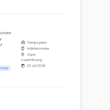
rporate
y
Temps plein
ad
Indéterminée
Gare
Luxembourg
23 Jul 2026
ntrats