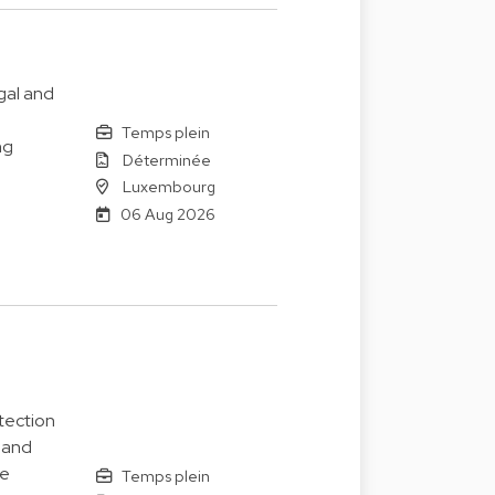
gal and
Temps plein
ng
Déterminée
Luxembourg
06 Aug 2026
tection
 and
le
Temps plein