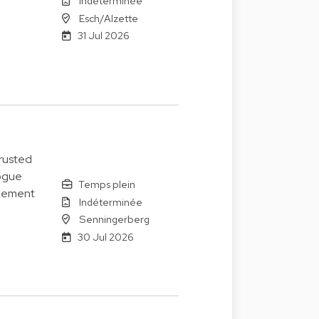
Indéterminée
Esch/Alzette
31 Jul 2026
trusted
logue
Temps plein
agement
Indéterminée
Senningerberg
30 Jul 2026