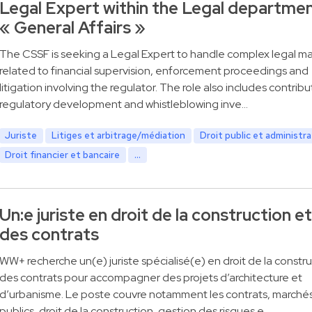
Legal Expert within the Legal departme
« General Affairs »
The CSSF is seeking a Legal Expert to handle complex legal ma
related to financial supervision, enforcement proceedings and
litigation involving the regulator. The role also includes contribu
regulatory development and whistleblowing inve…
Juriste
Litiges et arbitrage/médiation
Droit public et administra
Droit financier et bancaire
...
Un:e juriste en droit de la construction et
des contrats
WW+ recherche un(e) juriste spécialisé(e) en droit de la constru
des contrats pour accompagner des projets d’architecture et
d’urbanisme. Le poste couvre notamment les contrats, marché
publics, droit de la construction, gestion des risques e…