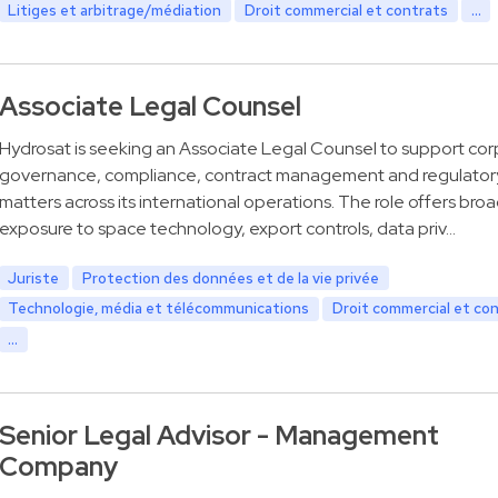
Litiges et arbitrage/médiation
Droit commercial et contrats
...
Associate Legal Counsel
Hydrosat is seeking an Associate Legal Counsel to support co
governance, compliance, contract management and regulator
matters across its international operations. The role offers bro
exposure to space technology, export controls, data priv…
Juriste
Protection des données et de la vie privée
Technologie, média et télécommunications
Droit commercial et co
...
Senior Legal Advisor - Management
Company