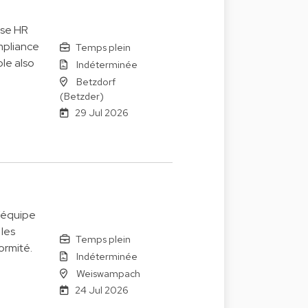
ise HR
mpliance
Temps plein
le also
Indéterminée
Betzdorf
(Betzder)
29 Jul 2026
’équipe
 les
Temps plein
ormité.
Indéterminée
Weiswampach
24 Jul 2026