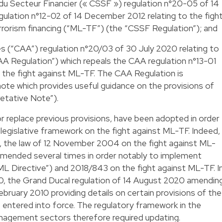
du Secteur Financier (« CSSF ») regulation n°20-05 of 14
ation n°12-02 of 14 December 2012 relating to the figh
rrorism financing (“ML-TF”) (the “CSSF Regulation”); and
 (“CAA”) regulation n°20/03 of 30 July 2020 relating to
A Regulation”) which repeals the CAA regulation n°13-01
 the fight against ML-TF. The CAA Regulation is
ote which provides useful guidance on the provisions of
etative Note”).
r replace previous provisions, have been adopted in order
 legislative framework on the fight against ML-TF. Indeed,
3, the law of 12 November 2004 on the fight against ML-
mended several times in order notably to implement
L Directive”) and 2018/843 on the fight against ML-TF. I
0, the Grand Ducal regulation of 14 August 2020 amendin
ebruary 2010 providing details on certain provisions of the
entered into force. The regulatory framework in the
anagement sectors therefore required updating.