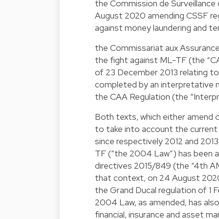
the Commission de Surveillance 
August 2020 amending CSSF regul
against money laundering and te
the Commissariat aux Assurances
the fight against ML-TF (the “CA
of 23 December 2013 relating to
completed by an interpretative n
the CAA Regulation (the “Interpr
Both texts, which either amend o
to take into account the current
since respectively 2012 and 201
TF (“the 2004 Law”) has been a
directives 2015/849 (the “4th AM
that context, on 24 August 202
the Grand Ducal regulation of 1 F
2004 Law, as amended, has also 
financial, insurance and asset m