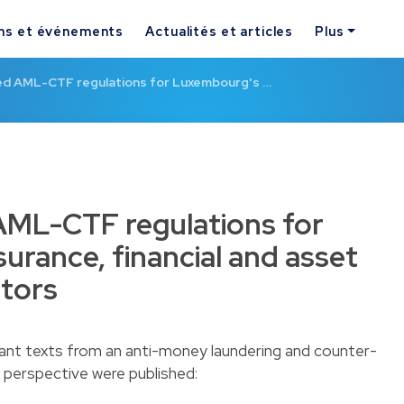
ns et événements
Actualités et articles
Plus
 AML-CTF regulations for Luxembourg's …
ML-CTF regulations for
urance, financial and asset
tors
nt texts from an anti-money laundering and counter-
 perspective were published: