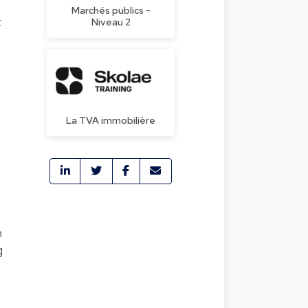
Marchés publics -
t
Niveau 2
La TVA immobilière
n
g