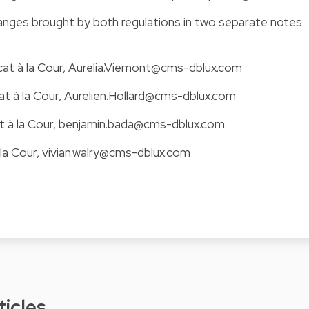
nges brought by both regulations in two separate notes
at à la Cour,
Aurelia.Viemont@cms-dblux.com
at à la Cour,
Aurelien.Hollard@cms-dblux.com
t à la Cour,
benjamin.bada@cms-dblux.com
 la Cour,
vivian.walry@cms-dblux.com
ticles