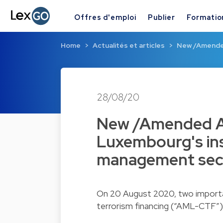
Offres d'emploi
Publier
Formatio
Home
Actualités et articles
New /Amended
28/08/20
New /Amended A
Luxembourg's ins
management sec
On 20 August 2020, two importa
terrorism financing (“AML-CTF”)