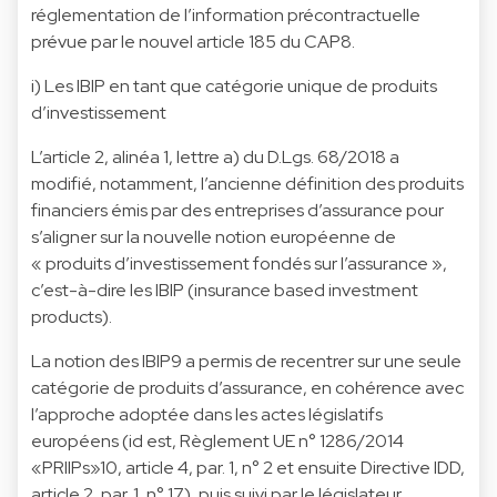
réglementation de l’information précontractuelle
prévue par le nouvel article 185 du CAP8.
i) Les IBIP en tant que catégorie unique de produits
d’investissement
L’article 2, alinéa 1, lettre a) du D.Lgs. 68/2018 a
modifié, notamment, l’ancienne définition des produits
financiers émis par des entreprises d’assurance pour
s’aligner sur la nouvelle notion européenne de
« produits d’investissement fondés sur l’assurance »,
c’est-à-dire les IBIP (insurance based investment
products).
La notion des IBIP9 a permis de recentrer sur une seule
catégorie de produits d’assurance, en cohérence avec
l’approche adoptée dans les actes législatifs
européens (id est, Règlement UE n° 1286/2014
«PRIIPs»10, article 4, par. 1, n° 2 et ensuite Directive IDD,
article 2, par. 1, n° 17), puis suivi par le législateur