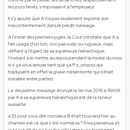
les jours fériés, s’imposaient à l’employeur.
Il s’y ajoute que A n’a pas seulement exprimé son
mécontentement dans le prédit message.
A l’instar des premiers juges, la Cour constate que A a
fait usage d’un ton, non pas rude ou rugueux, mais
défiant à l’égard de sa supérieure hiérarchique,
l’invitant à le mettre au repos pendant la moitié du mois
si « ça vous amuse tant que ça !!! », propos qui
traduisent en effet la grave mésentente qui s’était
installée entre parties.
Le deuxième message envoyé le 1er mai 2016 à 16h06
par A à sa supérieure hiérarchique est de la teneur
suivante :
« Et pour vous dire monsieur B était tous seul hier au
chantier est ce que c est normal sa ? Il ma prevenue et
je lui est dit de ne pas travailler donc vos trains n’ont