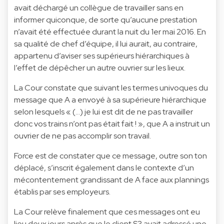
avait déchargé un collègue de travailler sans en
informer quiconque, de sorte qu’aucune prestation
n’avait été effectuée durant la nuit du 1er mai 2016. En
sa qualité de chef d’équipe, il lui aurait, au contraire,
appartenu d’aviser ses supérieurs hiérarchiques à
l’effet de dépêcher un autre ouvrier sur les lieux.
La Cour constate que suivant les termes univoques du
message que A a envoyé à sa supérieure hiérarchique
selon lesquels « (…) je lui est dit de ne pas travailler
donc vos trains n’ont pas était fait ! », que A a instruit un
ouvrier de ne pas accomplir son travail.
Force est de constater que ce message, outre son ton
déplacé, s’inscrit également dans le contexte d’un
mécontentement grandissant de A face aux plannings
établis par ses employeurs.
La Cour relève finalement que ces messages ont eu
lieu deux jours après que le client S3 avait adressé une