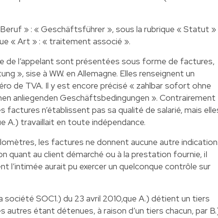
 Beruf » : « Geschäftsführer », sous la rubrique « Statut » 
ue « Art » : « traitement associé ».
te de l’appelant sont présentées sous forme de factures,
tung », sise à WW. en Allemagne. Elles renseignent un
éro de TVA. Il y est encore précisé « zahlbar sofort ohne
inen anliegenden Geschäftsbedingungen ». Contrairement
s factures n’établissent pas sa qualité de salarié, mais elle
ue A.) travaillait en toute indépendance.
ilomètres, les factures ne donnent aucune autre indication
on quant au client démarché ou à la prestation fournie, iI
nt l’intimée aurait pu exercer un quelconque contrôle sur
a société SOC1.) du 23 avril 2010,que A.) détient un tiers
es autres étant détenues, à raison d’un tiers chacun, par B.