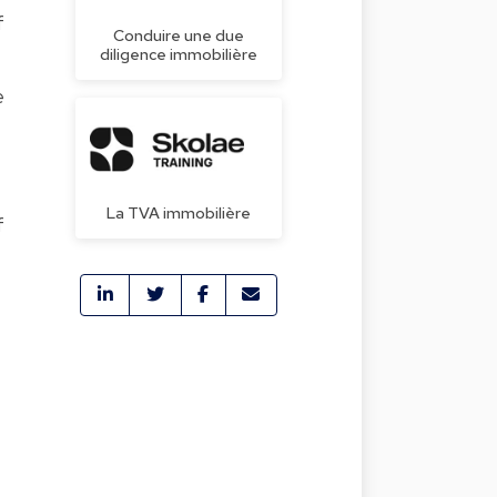
f
Conduire une due
diligence immobilière
e
La TVA immobilière
f