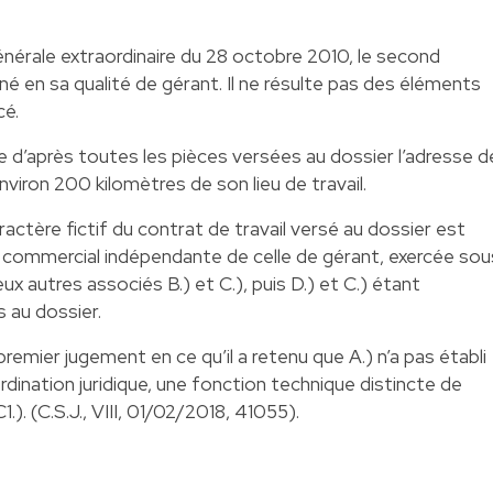
énérale extraordinaire du 28 octobre 2010, le second
é en sa qualité de gérant. Il ne résulte pas des éléments
cé.
e d’après toutes les pièces versées au dossier l’adresse d
nviron 200 kilomètres de son lieu de travail.
aractère fictif du contrat de travail versé au dossier est
 de commercial indépendante de celle de gérant, exercée sou
eux autres associés B.) et C.), puis D.) et C.) étant
 au dossier.
 premier jugement en ce qu’il a retenu que A.) n’a pas établi
ordination juridique, une fonction technique distincte de
.). (C.S.J., VIII, 01/02/2018, 41055).