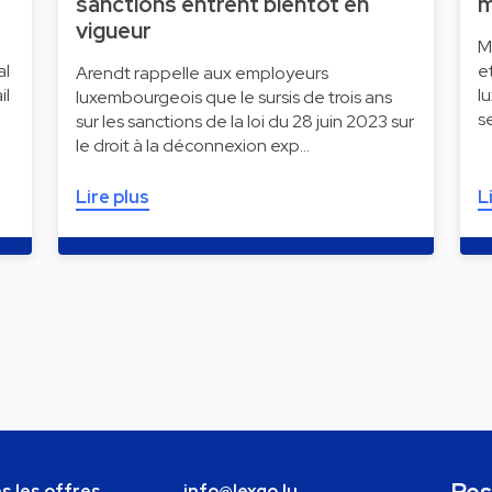
sanctions entrent bientôt en
m
vigueur
M
al
e
Arendt rappelle aux employeurs
il
l
luxembourgeois que le sursis de trois ans
s
sur les sanctions de la loi du 28 juin 2023 sur
le droit à la déconnexion exp…
Lire plus
L
s les offres
info@lexgo.lu