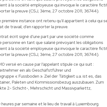
tient à la société employeuse qui invoque le caractère ficti
pporter la preuve (CSJ, 3ème, 27 octobre 2011, 36744).
 première instance ont retenu qu’il appartient à celui qui s
t de travail, d’en rapporter la preuve.
trat écrit signé d’une part par une société comme
e personne en tant que salarié prévoyant les obligations
tient à la société employeuse qui invoque le caractère ficti
pporter la preuve (CSJ, 3ème, 27 octobre 2011, 36744).
010 versé en cause par l’appelant stipule ce qui suit :
beitnehmer ein als Geschäfstführer und
ruppe « Fussboden ». Ziel der Tätigkeit u.a. ist es, das
tainer, Paleten und Kommissionsbezug auszubauen. Zum
kte 2- Schicht-, Mehrschicht und Massivparkettz,
0 heures par semaine et le lieu de travail à Luxembourg.