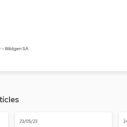
r - Wildgen SA
ticles
23/05/23
2