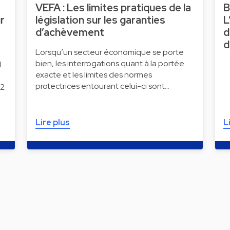
VEFA : Les limites pratiques de la
B
r
législation sur les garanties
L
d’achèvement
d
d
Lorsqu’un secteur économique se porte
bien, les interrogations quant à la portée
l
exacte et les limites des normes
protectrices entourant celui-ci sont…
 2
Lire plus
L