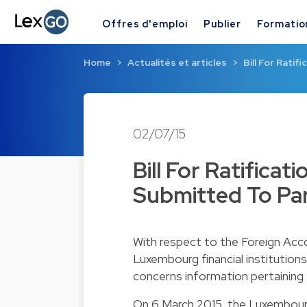
Offres d'emploi
Publier
Formatio
Home
Actualités et articles
Bill For Rati
02/07/15
Bill For Ratifica
Submitted To Pa
With respect to the Foreign Acc
Luxembourg financial institutions
concerns information pertaining
On 6 March 2015, the Luxembo