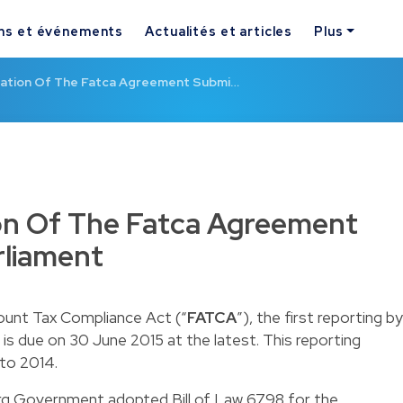
ns et événements
Actualités et articles
Plus
fication Of The Fatca Agreement Submi…
tion Of The Fatca Agreement
rliament
ount Tax Compliance Act (“
FATCA
”), the first reporting by
 is due on 30 June 2015 at the latest. This reporting
 to 2014.
urg Government adopted
Bill of Law 6798
for the