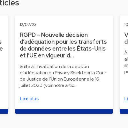
ticles
12/07/23
1
RGPD – Nouvelle décision
V
s
d’adéquation pour les transferts
d
ne
de données entre les États-Unis
À
et l’UE en vigueur d…
a
s
Suite à l’invalidation de la décision
p
d’adéquation du Privacy Shield par la Cour
de Justice de l’Union Européenne le 16
juillet 2020 (voir notre artic…
Lire plus
L