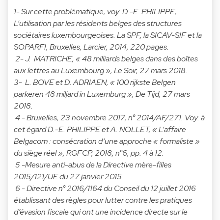
1- Sur cette problématique, voy. D.-E. PHILIPPE,
L’utilisation par les résidents belges des structures
sociétaires luxembourgeoises. La SPF, la SICAV-SIF et la
SOPARFI, Bruxelles, Larcier, 2014, 220 pages.
2- J. MATRICHE, « 48 milliards belges dans des boîtes
aux lettres au Luxembourg », Le Soir, 27 mars 2018.
3- L. BOVE et D. ADRIAEN, « 100 rijkste Belgen
parkeren 48 miljard in Luxemburg », De Tijd, 27 mars
2018.
4 - Bruxelles, 23 novembre 2017, n° 2014/AF/271. Voy. à
cet égard D.-E. PHILIPPE et A. NOLLET, « L’affaire
Belgacom : consécration d’une approche « formaliste »
du siège réel », RGFCP, 2018, n°6, pp. 4 à 12.
5 -Mesure anti-abus de la Directive mère-filles
2015/121/UE du 27 janvier 2015.
6 - Directive n° 2016/1164 du Conseil du 12 juillet 2016
établissant des règles pour lutter contre les pratiques
d’évasion fiscale qui ont une incidence directe sur le