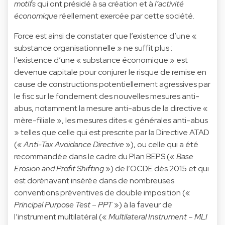
motifs
qui ont présidé à sa création et à
l’activité
économique
réellement exercée par cette société.
Force est ainsi de constater que l’existence d’une «
substance organisationnelle » ne suffit plus :
l’existence d’une « substance économique » est
devenue capitale pour conjurer le risque de remise en
cause de constructions potentiellement agressives par
le fisc sur le fondement des nouvelles mesures anti-
abus, notamment la mesure anti-abus de la directive «
mère-filiale », les mesures dites « générales anti-abus
» telles que celle qui est prescrite par la Directive ATAD
(«
Anti-Tax Avoidance Directive
»), ou celle qui a été
recommandée dans le cadre du Plan BEPS («
Base
Erosion and Profit Shifting
») de l’OCDE dès 2015 et qui
est dorénavant insérée dans de nombreuses
conventions préventives de double imposition («
Principal Purpose Test
–
PPT
») à la faveur de
l’instrument multilatéral («
Multilateral Instrument
–
MLI