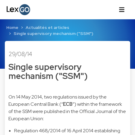
Home
Actualités et articles
Single supervisory mechanism ("SSM")
29/08/14
Single supervisory
mechanism ("SSM")
On 14 May 2014, two regulations issued by the
European Central Bank (“
ECB
”) within the framework
of the SSM were published in the Official Journal of the
European Union:
Regulation 468/2014
of 16 April 2014 establishing