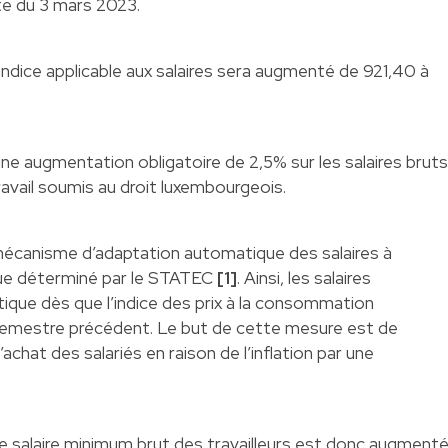
ite du 3 mars 2023.
indice applicable aux salaires sera augmenté de 921,40 à
une augmentation obligatoire de 2,5% sur les salaires bruts
avail soumis au droit luxembourgeois.
 mécanisme d’adaptation automatique des salaires à
l que déterminé par le STATEC
[1]
. Ainsi, les salaires
que dès que l’indice des prix à la consommation
emestre précédent. Le but de cette mesure est de
chat des salariés en raison de l’inflation par une
le salaire minimum brut des travailleurs est donc augment