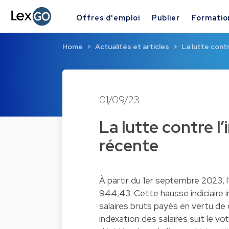
Offres d'emploi
Publier
Formatio
Home
Actualités et articles
La lutte contre
01/09/23
La lutte contre l’i
récente
À partir du 1er septembre 2023, l
944,43. Cette hausse indiciaire 
salaires bruts payés en vertu de
indexation des salaires suit le 