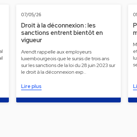
07/05/26
0
Droit à la déconnexion : les
P
sanctions entrent bientôt en
m
vigueur
M
al
e
Arendt rappelle aux employeurs
il
l
luxembourgeois que le sursis de trois ans
s
sur les sanctions de la loi du 28 juin 2023 sur
le droit à la déconnexion exp…
Lire plus
L