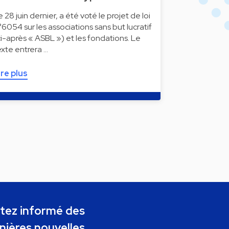
e 28 juin dernier, a été voté le projet de loi
°6054 sur les associations sans but lucratif
ci-après « ASBL ») et les fondations. Le
exte entrera …
ire plus
tez informé des
nières nouvelles