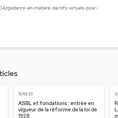
/04/guidance-en-matiere-dactifs-virtuels-pour-
ticles
31/10/23
0
ASBL et fondations : entrée en
R
vigueur de la réforme de la loi de
L
1928
m