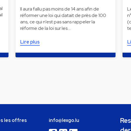
al
Il aura fallu pas moins de 14 ans afin de
L
il
réformer une loi qui datait de près de 100
n
ans, ce qui n’est pas sans rappeler la
(
réforme de la loi sur les …
t
Lire plus
L
Res
s les offres
info@lexgo.lu
der