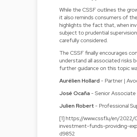
While the CSSF outlines the growi
it also reminds consumers of the
highlights the fact that, when in
subject to prudential supervision
carefully considered.
The CSSF finally encourages cons
understand all associated risks b
further guidance on this topic w
Aurélien Hollard
- Partner | Avo
José Ocaña
- Senior Associate
Julien Robert
- Professional Su
[1]
https://www.cssf.lu/en/2022
investment-funds-providing-ex
d9852