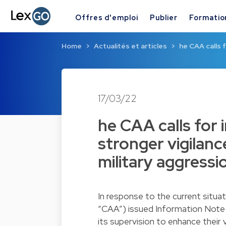
Offres d'emploi
Publier
Formatio
Home
Actualités et articles
he CAA calls
17/03/22
he CAA calls for
stronger vigilan
military aggressi
In response to the current situa
“CAA”) issued Information Note 2
its supervision to enhance their 