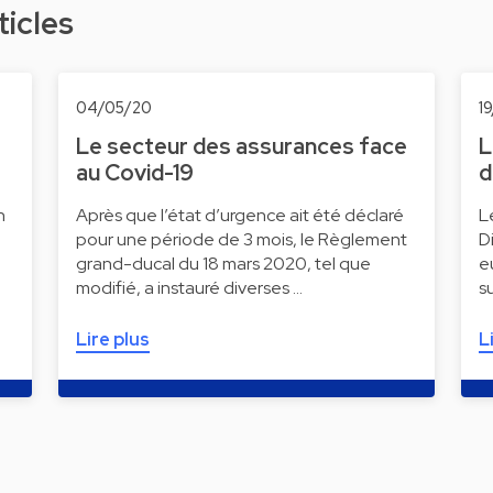
ticles
04/05/20
1
Le secteur des assurances face
L
au Covid-19
d
n
Après que l’état d’urgence ait été déclaré
L
pour une période de 3 mois, le Règlement
D
grand-ducal du 18 mars 2020, tel que
e
modifié, a instauré diverses …
s
Lire plus
L