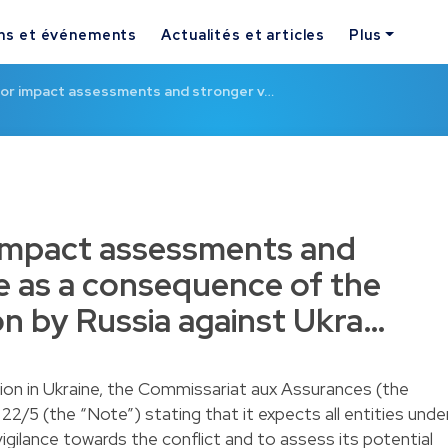
ns et événements
Actualités et articles
Plus
 for impact assessments and stronger v…
 impact assessments and
ce as a consequence of the
on by Russia against Ukra…
tion in Ukraine, the Commissariat aux Assurances (the
2/5 (the “Note”) stating that it expects all entities unde
vigilance towards the conflict and to assess its potential