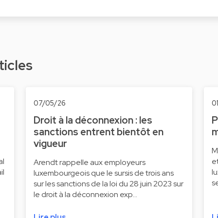
ticles
07/05/26
0
Droit à la déconnexion : les
P
sanctions entrent bientôt en
m
vigueur
M
al
e
Arendt rappelle aux employeurs
il
l
luxembourgeois que le sursis de trois ans
s
sur les sanctions de la loi du 28 juin 2023 sur
le droit à la déconnexion exp…
Lire plus
L