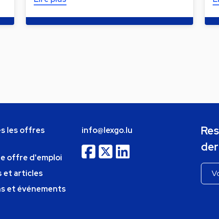
Res
s les offres
info@lexgo.lu
der
ne offre d'emploi
 et articles
ns et événements