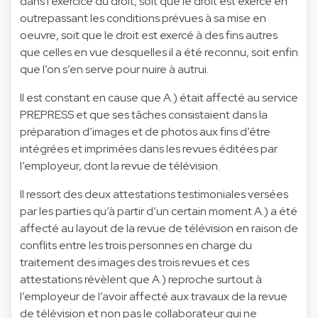
dans l’exercice du droit, soit que le droit est exercé en
outrepassant les conditions prévues à sa mise en
oeuvre, soit que le droit est exercé à des fins autres
que celles en vue desquelles il a été reconnu, soit enfin
que l’on s’en serve pour nuire à autrui.
Il est constant en cause que A.) était affecté au service
PREPRESS et que ses tâches consistaient dans la
préparation d’images et de photos aux fins d’être
intégrées et imprimées dans les revues éditées par
l’employeur, dont la revue de télévision.
Il ressort des deux attestations testimoniales versées
par les parties qu’à partir d’un certain moment A.) a été
affecté au layout de la revue de télévision en raison de
conflits entre les trois personnes en charge du
traitement des images des trois revues et ces
attestations révèlent que A.) reproche surtout à
l’employeur de l’avoir affecté aux travaux de la revue
de télévision et non pas le collaborateur qui ne