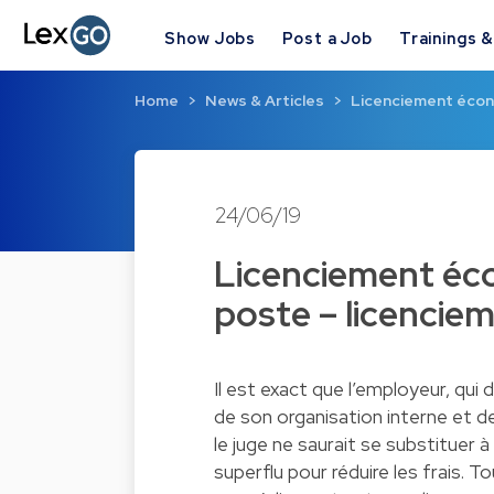
Show Jobs
Post a Job
Trainings 
Home
News & Articles
Licenciement écon
24/06/19
Licenciement éc
poste – licenciem
Il est exact que l’employeur, qui
de son organisation interne et 
le juge ne saurait se substituer à
superflu pour réduire les frais. To