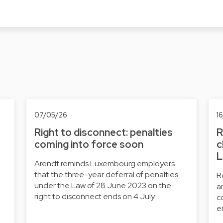
07/05/26
1
Right to disconnect: penalties
R
coming into force soon
c
L
Arendt reminds Luxembourg employers
that the three-year deferral of penalties
R
under the Law of 28 June 2023 on the
a
right to disconnect ends on 4 July …
c
e