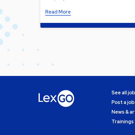
Read More
See all jo
Post a job
News & ar
Trainings