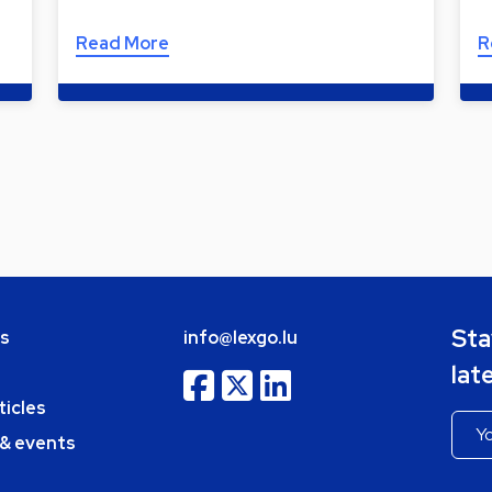
Read More
R
Sta
bs
info@lexgo.lu
lat
ticles
 & events