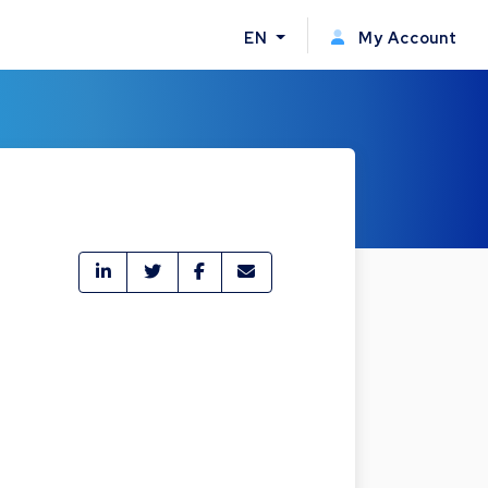
EN
My Account