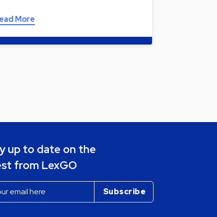
ead More
y up to date on the
est from LexGO