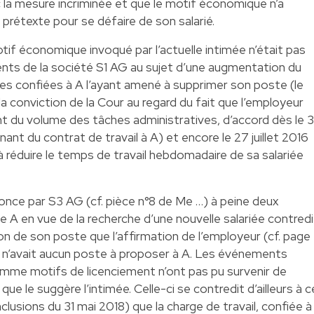
 la mesure incriminée et que le motif économique n’a
prétexte pour se défaire de son salarié.
motif économique invoqué par l’actuelle intimée n’était pas
ents de la société S1 AG au sujet d’une augmentation du
es confiées à A l’ayant amené à supprimer son poste (le
a conviction de la Cour au regard du fait que l’employeur
t du volume des tâches administratives, d’accord dès le 3
nant du contrat de travail à A) et encore le 27 juillet 2016
 à réduire le temps de travail hebdomadaire de sa salariée
annonce par S3 AG (cf. pièce n°8 de Me …) à peine deux
e A en vue de la recherche d’une nouvelle salariée contredi
on de son poste que l’affirmation de l’employeur (cf. page
’il n’avait aucun poste à proposer à A. Les événements
me motifs de licenciement n’ont pas pu survenir de
e le suggère l’intimée. Celle-ci se contredit d’ailleurs à c
onclusions du 31 mai 2018) que la charge de travail, confiée à