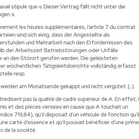
ravail stipule que « Dieser Vertrag fàllt nicht unter die
ngen ».
èrement les heures supplémentaires, l’article 7 du contrat
arteien sind sich einig, dass der Angestellte als
Uberstunden und Mehrarbeit nach den Erfordernissen des
lb der Arbeitszeit Betriebstörungen oder Unfälle
e an den Störort gerufen werden. Die geleisteten
r wöchentlichen Tätigskeitsberichte vollständig erfasst
telle resp.
werden am Monatsende gekappt und nicht vergütet. (..).
edisent pas la qualité de cadre supérieur de A. En effet, i
nis et des pièces versées en cause que A touchait un
dice 719,84), qu’il disposait d’un véhicule de fonction qu’i
c une carte d’essence et qu’il pouvait bénéficier d’une prime
s de la société.