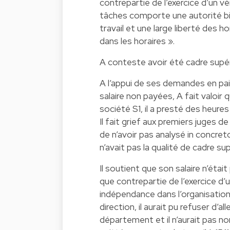
contrepartie de l’exercice d’un v
tâches comporte une autorité bie
travail et une large liberté des 
dans les horaires ».
A conteste avoir été cadre supéri
A l’appui de ses demandes en pa
salaire non payées, A fait valoi
société S1, il a presté des heur
Il fait grief aux premiers juges d
de n’avoir pas analysé in concre
n’avait pas la qualité de cadre sup
Il soutient que son salaire n’étai
que contrepartie de l’exercice d’u
indépendance dans l’organisation d
direction, il aurait pu refuser d’a
département et il n’aurait pas n