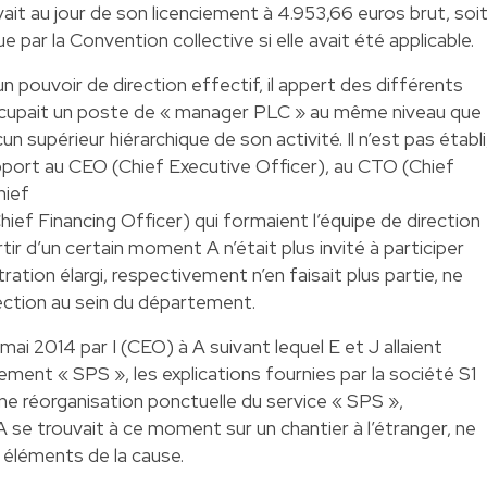
ait au jour de son licenciement à 4.953,66 euros brut, soi
e par la Convention collective si elle avait été applicable.
un pouvoir de direction effectif, il appert des différents
cupait un poste de « manager PLC » au même niveau que
un supérieur hiérarchique de son activité. Il n’est pas établi
rapport au CEO (Chief Executive Officer), au CTO (Chief
hief
ief Financing Officer) qui formaient l’équipe de direction
rtir d’un certain moment A n’était plus invité à participer
ration élargi, respectivement n’en faisait plus partie, ne
rection au sein du département.
i 2014 par I (CEO) à A suivant lequel E et J allaient
ment « SPS », les explications fournies par la société S1
’une réorganisation ponctuelle du service « SPS »,
A se trouvait à ce moment sur un chantier à l’étranger, ne
 éléments de la cause.