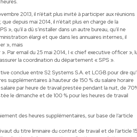
 heures.
embre 2013, il n’était plus invité à participer aux réunions
; que depuis mai 2014, il n’était plus en charge de la
 », qu’il a dû s’installer dans un autre bureau, qu’il ne
ministration élargi et que dans les annuaires internes, il
er », mais
Par email du 25 mai 2014, I « chief executive officer », lu
t assurer la coordination du département « SPS ».
ective conclue entre S2 Systems S.A. et LCGB pour dire qu’i
res supplémentaires à hauteur de 150 % du salaire horaire
alaire par heure de travail prestée pendant la nuit, de 70
stée le dimanche et de 100 % pour les heures de travail
 paiement des heures supplémentaires, sur base de l’article
vaut du titre liminaire du contrat de travail et de l’article 1