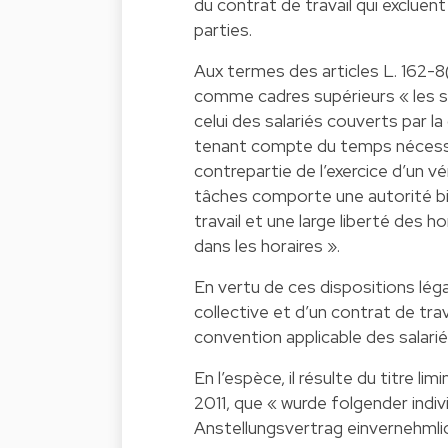
du contrat de travail qui excluent
parties.
Aux termes des articles L. 162-8(
comme cadres supérieurs « les sa
celui des salariés couverts par l
tenant compte du temps nécessair
contrepartie de l’exercice d’un v
tâches comporte une autorité bie
travail et une large liberté des 
dans les horaires ».
En vertu de ces dispositions lég
collective et d’un contrat de trav
convention applicable des salari
En l’espèce, il résulte du titre lim
2011, que « wurde folgender indiv
Anstellungsvertrag einvernehmli