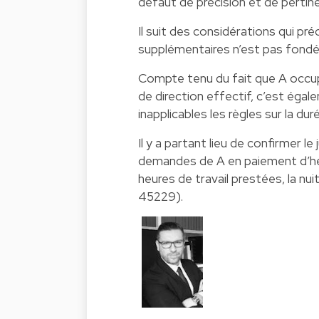
défaut de précision et de pertin
Il suit des considérations qui p
supplémentaires n’est pas fondée n
Compte tenu du fait que A occupa
de direction effectif, c’est égalem
inapplicables les règles sur la duré
Il y a partant lieu de confirmer l
demandes de A en paiement d’heu
heures de travail prestées, la nuit
45229).