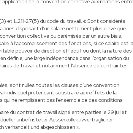
 l’application de la convention collective aux relations entr
3) et L.211-27(5) du code du travail, « Sont considérés
lariés disposant d’un salaire nettement plus élevé que
a convention collective ou barémisés par un autre biais,
e à l’accomplissement des fonctions, si ce salaire est l
éritable pouvoir de direction effectif ou dont la nature des
n définie, une large indépendance dans l’organisation du
horaires de travail et notamment l’absence de contraintes
ales, sont nulles toutes les clauses d’une convention
ail individuel prétendant soustraire aux effets de la
és qui ne remplissent pas l’ensemble de ces conditions.
inaire du contrat de travail signé entre parties le 29 juillet
idueller unbefristeter Ausserkollektivvertraglicher
ch verhandelt und abgeschlossen ».