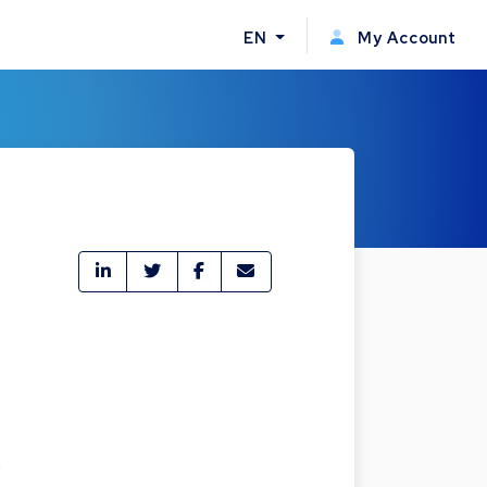
EN
My Account
a