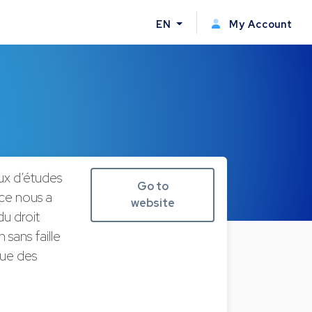
EN
My Account
ux d’études
Go to
ce nous a
website
u droit
 sans faille
que des