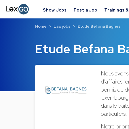
Show Jobs
Post a Job
Trainings 
Home
Law jobs
Etude Befana Bagnès
Etude Befana B
Nous avons t
d’affaires 
permis de d
luxembourgeo
dans le trai
particuliers.
Notre priori