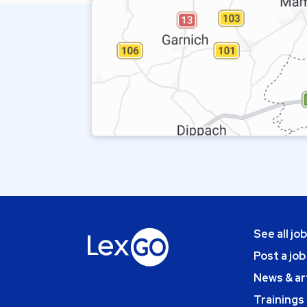
See all jo
Post a job
News & ar
Trainings