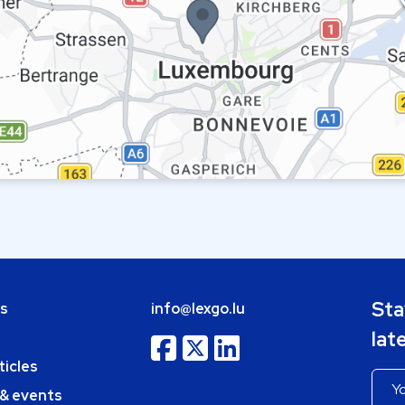
Sta
bs
info@lexgo.lu
lat
ticles
 & events