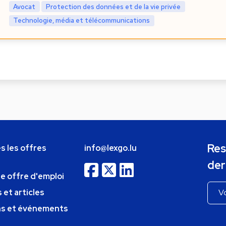
Avocat
Protection des données et de la vie privée
Technologie, média et télécommunications
Res
s les offres
info@lexgo.lu
der
ne offre d'emploi
 et articles
ns et événements