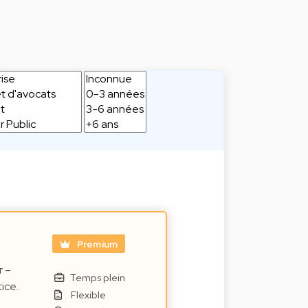
Premium
r –
Temps plein
ice.
Flexible