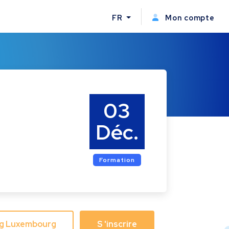
FR
Mon compte
03
Déc.
Formation
ing Luxembourg
S 'inscrire