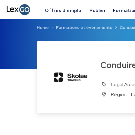
Offres d'emploi
Publier
Formatio
Home
Formations et événements
Conduir
Conduir
Legal Area
Région
L