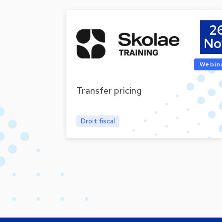
2
No
Webin
Transfer pricing
Droit fiscal