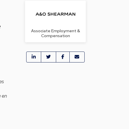
e
Associate Employment &
Compensation
es
u en