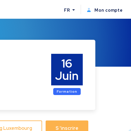
FR
Mon compte
16
Juin
Formation
ing Luxembourg
S 'inscrire