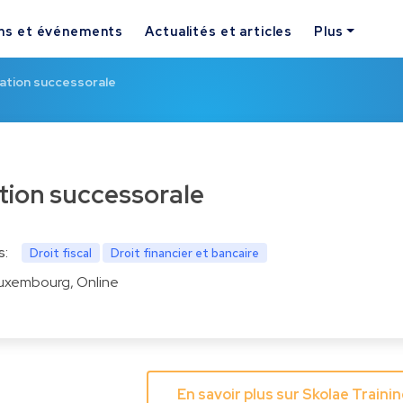
ns et événements
Actualités et articles
Plus
cation successorale
cation successorale
s:
Droit fiscal
Droit financier et bancaire
uxembourg, Online
En savoir plus sur Skolae Train