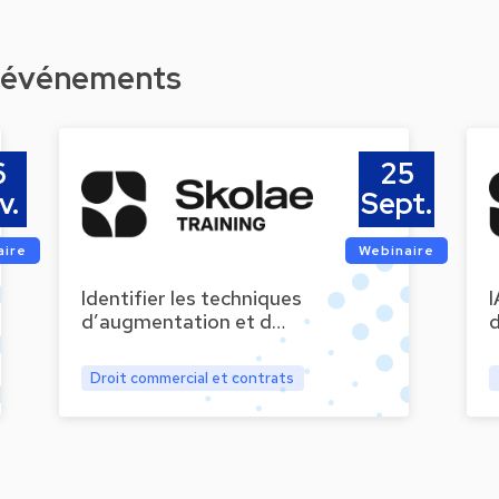
d'événements
6
25
v.
Sept.
aire
Webinaire
Identifier les techniques
I
d’augmentation et d…
Droit commercial et contrats