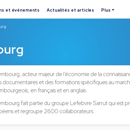
ns et événements
Actualités et articles
Plus
urg
ourg
embourg, acteur majeur de l’économie de la connaissan
s documentaires et des formations spécifiques au march
xembourgeois, en français et en anglais.
mbourg fait partie du groupe Lefebvre Sarrut qui est p
péens et regroupe 2600 collaborateurs.