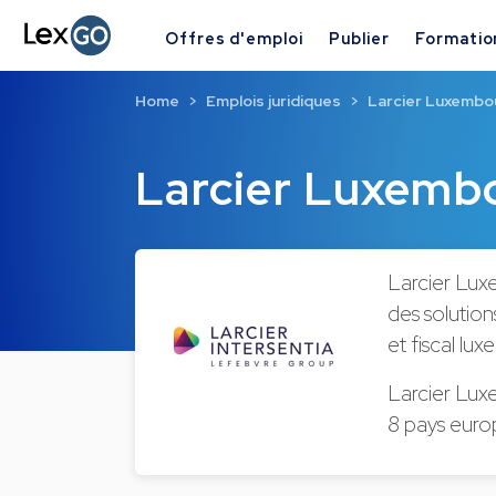
Offres d'emploi
Publier
Formatio
Home
Emplois juridiques
Larcier Luxembo
Larcier Luxemb
Larcier Lux
des solution
et fiscal lu
Larcier Luxe
8 pays euro