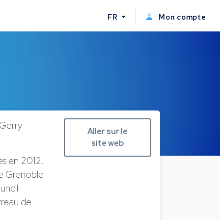
FR
Mon compte
Gerry
Aller sur le
site web
ès en 2012.
 de Grenoble
uncil
rreau de