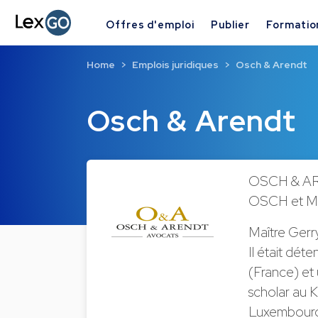
Offres d'emploi
Publier
Formatio
Home
Emplois juridiques
Osch & Arendt
Osch & Arendt
OSCH & ARE
OSCH et Ma
Maître Gerr
Il était dét
(France) et 
scholar au 
Luxembourg 