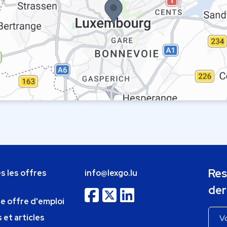
Res
s les offres
info@lexgo.lu
der
ne offre d'emploi
 et articles