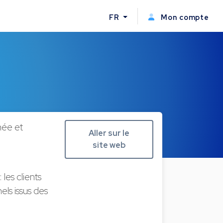
FR
Mon compte
née et
Aller sur le
site web
les clients
nels issus des