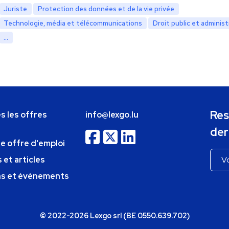
Juriste
Protection des données et de la vie privée
Technologie, média et télécommunications
Droit public et administ
...
Res
s les offres
info@lexgo.lu
der
ne offre d'emploi
 et articles
ns et événements
© 2022-2026 Lexgo srl (BE 0550.639.702)