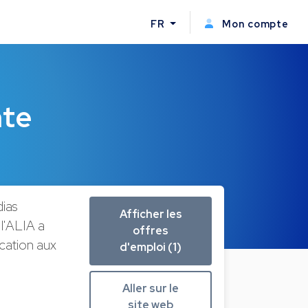
FR
Mon compte
nte
dias
Afficher les
l'ALIA a
offres
cation aux
d'emploi (1)
Aller sur le
site web