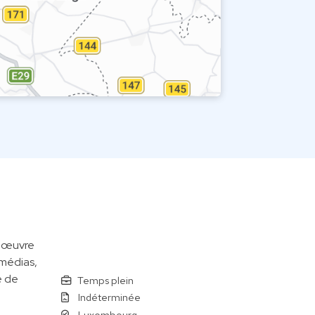
n œuvre
médias,
é de
Temps plein
Indéterminée
Luxembourg